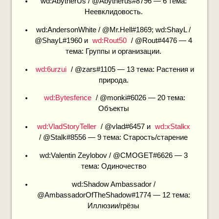
wd:AbytherUs / @Abytherüs#8796 — 6 тема:
Неевклидовость.
wd:AndersonWhite / @Mr.Hell#1869; wd:ShayL /
@ShayL#1960 и
wd:Rout50
/ @Rout#4476 — 4
тема: Группы и организации.
wd:6urzui
/ @zars#1105 — 13 тема: Растения и
природа.
wd:Bytesfence
/ @monki#6026 — 20 тема:
Объекты
wd:VladStoryTeller
/ @vlad#6457 и
wd:xStalkx
/ @Stalk#8556 — 9 тема: Старость/старение
wd:Valentin Zeylobov / @CMOGET#6626 — 3
тема: Одиночество
wd:Shadow Ambassador /
@AmbassadorOfTheShadow#1774 — 12 тема:
Иллюзии/грёзы