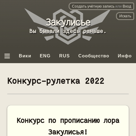
Создать учётную запись
или
Вход
База
данных
Вы бывали здесь раньше.
Backrooms
≡
Вики
ENG
RUS
Сообщество
Инфо
Конкурс-рулетка 2022
Конкурс по прописанию лора
Закулисья!