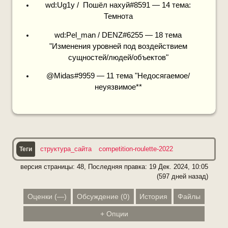
wd:Ug1y / Пошёл нахуй#8591 — 14 тема:
Темнота
wd:Pel_man / DENZ#6255 — 18 тема
"Изменения уровней под воздействием
сущностей/людей/объектов"
@Midas#9959 — 11 тема "Недосягаемое/
неуязвимое**
структура_сайта
competition-roulette-2022
версия страницы: 48, Последняя правка:
19 Дек. 2024, 10:05
(597 дней назад)
Оценки
(
—
)
Обсуждение
(
0
)
История
Файлы
+
Опции