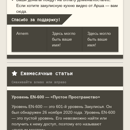
Если хотите закулисную кухню видео от Арша — вам
сюда.
Спасибо за поддержку!
Arnem
Здесь могло
Здесь могло
быть ваше
быть ваше
имя!
имя!
Ежемесячные статьи
Смахивайте влево или вправо
Уровень EN-600 — «Пустое Пространство»
У
К
Уровень EN-600 — это 601-й уровень Закулисья. Он
был обнаружен 26 ноября 2020 года. Уровень EN-600
— это пустой уровень. Его невозможно найти или
Э
получить к нему доступ, поэтому его называют
н
«пустым местом».
б