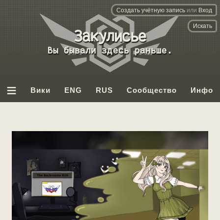
Создать учётную запись
или
Вход
База
данных
Вы бывали здесь раньше.
Backrooms
≡
Вики
ENG
RUS
Сообщество
Инфо