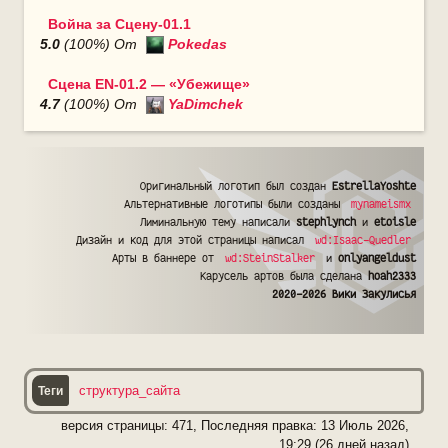
Война за Сцену-01.1
5.0
(100%) От
Pokedas
Сцена EN-01.2 — «Убежище»
4.7
(100%) От
YaDimchek
Оригинальный логотип был создан
EstrellaYoshte
Альтернативные логотипы были созданы
mynameismx
Лиминальную тему написали
stephlynch
и
etoisle
Дизайн и код для этой страницы написал
wd:Isaac-Quedler
Арты в баннере от
wd:SteinStalker
и
onlyangeldust
Карусель артов была сделана
hoah2333
2020-2026 Вики Закулисья
структура_сайта
версия страницы: 471, Последняя правка:
13 Июль 2026,
19:29 (26 дней назад)