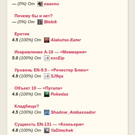
—
(0%) От
eaasou
Почему бы и нет?
—
(0%) От
Blebik
Еретик
4.5
(100%) От
Alakutse-Eater
Искривление A-16 — «Мимикрия»
5.0
(100%) От
escEip
Уровень EN-9.5 - «Рочестер Блюс»
4.9
(100%) От
SJ9qa
Oбъект 10 — «Пугала»
4.6
(100%) От
Pokedas
Кладбище?
4.5
(100%) От
Shadow_Ambassador
Сущность EN-131 — «Консьерж»
4.8
(100%) От
YaDimchek