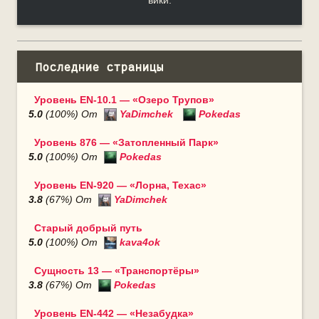
вики.
Последние страницы
Уровень EN-10.1 — «Озеро Трупов»
5.0
(100%) От
YaDimchek
Pokedas
Уровень 876 — «Затопленный Парк»
5.0
(100%) От
Pokedas
Уровень EN-920 — «Лорна, Техас»
3.8
(67%) От
YaDimchek
Старый добрый путь
5.0
(100%) От
kava4ok
Сущность 13 — «Транспортёры»
3.8
(67%) От
Pokedas
Уровень EN-442 — «Незабудка»