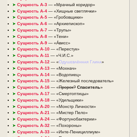
Сущность А-3
— «Мрачный коридор»
Сущность А-4
— «Хищные светлячки»
Сущность А-5
— «Гробовщики»
Сущность А-6
— «Архиепископ»
Сущность А-7
— «Трупы»
Сущность А-8
— «Тени»
Сущность А-9
— «Áвисс»
Сущность А-10
— «Перестук»
Сущность А-11
— «Ч.И.С.»
Сущность А-12
— «
Одуɯᴇʙᴧённᴀя Гᴧинᴀ
»
Сущность А-13
— «Мохнач»
Сущность А-14
— «Водопиец»
Сущность А-15
— «Железный последователь»
Сущность А-16
— «
Пророк?
Спаситель
»
Сущность А-17
— «Смертоптицы»
Сущность А-18
— «Удильщики»
Сущность А-20
— «Монстр Личности»
Сущность А-21
— «Мистер Пело»
Сущность А-24
— «Фортунобактерии»
Сущность А-32
— «Похороны»
Сущность А-33
— «Инте-Пенициллиум»