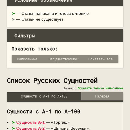
Условные обозначения
➤
— Статья написана и готова к чтению
➤
— Статьи не существует
Фильтры
Показать только:
Написанные
Несуществующие
Показать все
Список Русских Сущностей
Фильтр:
Сущности с A-1 по А-100
Галерея
Сущности с A-1 по А-100
Сущность А-1
— «Торгаш»
Сущность А-2
— «Шпионы Веселья»