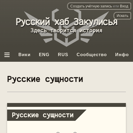
Создать учётную запись
или
Вход
База данных
Backrooms
Вы бывали здесь раньше.
≡
Вики
ENG
RUS
Сообщество
Инфо
Русские сущности
Русские сущности