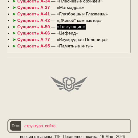
Сущность А-34
— «Плесневые орхидеи»
Сущность А-37
— «Магмадрак»
Сущность А-41
— «Глазбрешь и Глазпешь»
Сущность А-42
— «„Живой“ компьютер»
Сущность А-50
—
«Тоскующие»
Сущность А-66
— «Цефеид»
Сущность А-77
— «Изумрудная Поленица»
Сущность А-95
— «
Памятные киты
»
структура_сайта
версия страницы: 115, Последняя правка:
16 Март 2026,