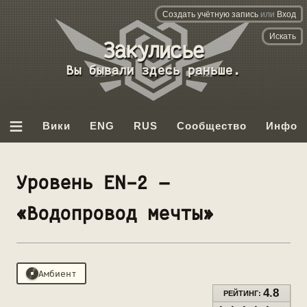
Создать учётную запись
или
Вход
База
данных
Вы бывали здесь раньше.
Backrooms
≡
Вики
ENG
RUS
Сообщество
Инфо
Уровень EN-2 —
«Водопровод мечты»
4.8
РЕЙТИНГ: