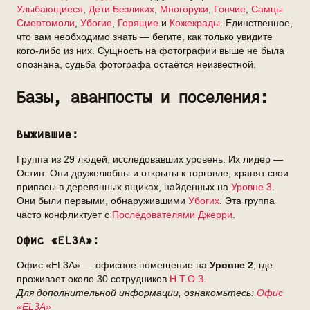
Улыбающиеся
,
Дети Безликих
,
Многоруки
,
Гончие
,
Самцы
Смертомоли
,
Убогие
,
Горящие
и
Кожекрады
. Единственное,
что вам необходимо знать — бегите, как только увидите
кого-либо из них. Сущность на фотографии выше не была
опознана, судьба фотографа остаётся неизвестной.
Базы, аванпосты и поселения:
Выжившие:
Группа из 29 людей, исследовавших уровень. Их лидер —
Остин. Они дружелюбны и открыты к торговле, хранят свои
припасы в деревянных ящиках, найденных на
Уровне 3
.
Они были первыми, обнаружившими
Убогих
. Эта группа
часто конфликтует с
Последователями Джерри
.
Офис «EL3A»:
Офис «EL3A» — офисное помещение на
Уровне 2
, где
проживает около 30 сотрудников
Н.Т.О.З.
Для дополнительной информации, ознакомьтесь:
Офис
«EL3A»