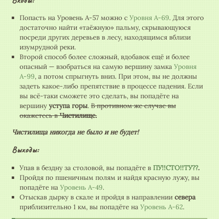
Попасть на Уровень А-57 можно с
Уровня А-69
. Для этого
достаточно найти «таёжную» пальму, скрывающуюся
посреди других деревьев в лесу, находящимся вблизи
изумрудной реки.
Второй способ более сложный, вдобавок ещё и более
опасный — взобраться на самую вершину замка
Уровня
А-99
, а потом спрыгнуть вниз. При этом, вы не должны
задеть какое-либо препятствие в процессе падения. Если
вы всё-таки сможете это сделать, вы попадёте на
вершину
уступа горы
.
В противном же случае вы
окажетесь в
Чистилище.
Чистилища никогда не было и не будет!
Выходы:
Упав в бездну за столовой, вы попадёте в
ПУ!!СТО!!ТУ??
.
Пройдя по пшеничным полям и найдя красную лужу, вы
попадёте на
Уровень А-49
.
Отыскав дырку в скале и пройдя в направлении
севера
приблизительно 1 км, вы попадёте на
Уровень А-62
.