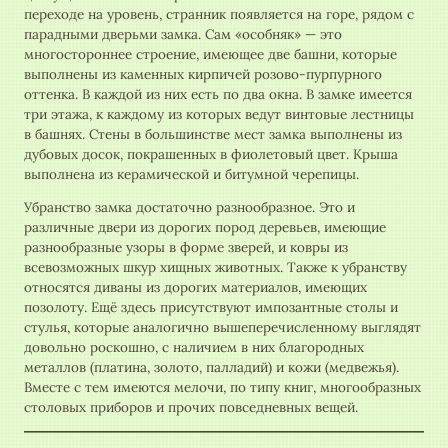
переходе на уровень, странник появляется на горе, рядом с
парадными дверьми замка. Сам «особняк» — это
многостороннее строение, имеющее две башни, которые
выполнены из каменных кирпичей розово-пурпурного
оттенка. В каждой из них есть по два окна. В замке имеется
три этажа, к каждому из которых ведут винтовые лестницы
в башнях. Стены в большинстве мест замка выполнены из
дубовых досок, покрашенных в фиолетовый цвет. Крыша
выполнена из керамической и битумной черепицы.
Убранство замка достаточно разнообразное. Это и
различные двери из дорогих пород деревьев, имеющие
разнообразные узоры в форме зверей, и ковры из
всевозможных шкур хищных животных. Также к убранству
относятся диваны из дорогих материалов, имеющих
позолоту. Ещё здесь присутствуют импозантные столы и
стулья, которые аналогично вышеперечисленному выглядят
довольно роскошно, с наличием в них благородных
металлов (платина, золото, палладий) и кожи (медвежья).
Вместе с тем имеются мелочи, по типу книг, многообразных
столовых приборов и прочих повседневных вещей.