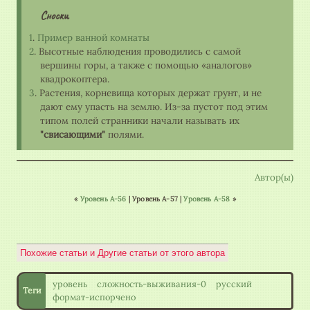
Сноски
1
.
Пример ванной комнаты
2
. Высотные наблюдения проводились с самой
вершины горы, а также с помощью «аналогов»
квадрокоптера.
3
. Растения, корневища которых держат грунт, и не
дают ему упасть на землю. Из-за пустот под этим
типом полей странники начали называть их
"свисающими"
полями.
Автор(ы)
«
Уровень А-56
| Уровень А-57 |
Уровень А-58
»
уровень
сложность-выживания-0
русский
формат-испорчено