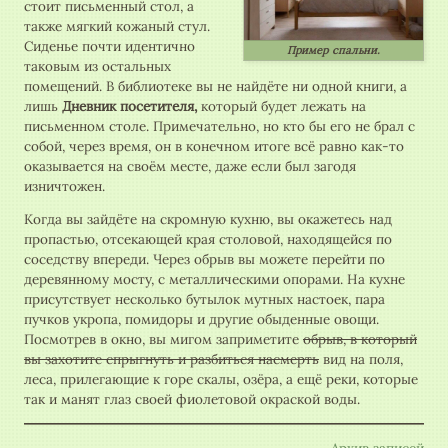
стоит письменный стол, а
также мягкий кожаный стул.
Сиденье почти идентично
Пример спальни.
таковым из остальных
помещений. В библиотеке вы не найдёте ни одной книги, а
лишь
Дневник посетителя,
который будет лежать на
письменном столе. Примечательно, но кто бы его не брал с
собой, через время, он в конечном итоге всё равно как-то
оказывается на своём месте, даже если был загодя
изничтожен.
Когда вы зайдёте на скромную кухню, вы окажетесь над
пропастью, отсекающей края столовой, находящейся по
соседству впереди. Через обрыв вы можете перейти по
деревянному мосту, с металлическими опорами. На кухне
присутствует несколько бутылок мутных настоек, пара
пучков укропа, помидоры и другие обыденные овощи.
Посмотрев в окно, вы мигом заприметите
обрыв, в который
вы захотите спрыгнуть и разбиться насмерть
вид на поля,
леса, прилегающие к горе скалы, озёра, а ещё реки, которые
так и манят глаз своей фиолетовой окраской воды.