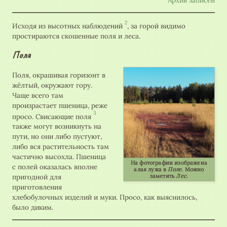
Архив записей
2
Исходя из высотных наблюдений
, за горой видимо
простираются скошенные поля и леса.
Поля
Поля, окрашивая горизонт в
жёлтый, окружают гору.
Чаще всего там
произрастает пшеница, реже
3
просо. Свисающие поля
также могут возникнуть на
пути, но они либо пустуют,
либо вся растительность там
частично высохла. Пшеница
На фотографии изображена
с полей оказалась вполне
алая лужа в
Поле
. Можно
заметить
Лес
.
пригодной для
приготовления
хлебобулочных изделий и муки. Просо, как выяснилось,
было диким.