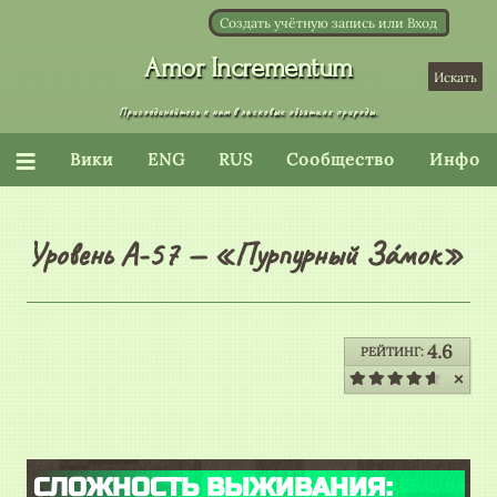
Создать учётную запись
или
Вход
База данных Backrooms
Вы бывали здесь раньше.
≡
Вики
ENG
RUS
Сообщество
Инфо
Уровень А-57 — «Пурпурный Зáмок»
4.6
РЕЙТИНГ:
СЛОЖНОСТЬ ВЫЖИВАНИЯ: