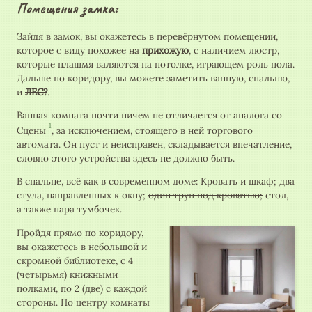
Помещения замка:
Зайдя в замок, вы окажетесь в перевёрнутом помещении,
которое с виду похожее на
прихожую
, с наличием люстр,
которые плашмя валяются на потолке, играющем роль пола.
Дальше по коридору, вы можете заметить ванную, спальню,
и
ЛЕС?
.
Ванная комната почти ничем не отличается от аналога со
1
Сцены
, за исключением, стоящего в ней торгового
автомата. Он пуст и неисправен, складывается впечатление,
словно этого устройства здесь не должно быть.
В спальне, всё как в современном доме: Кровать и шкаф; два
стула, направленных к окну;
один труп под кроватью;
стол,
а также пара тумбочек.
Пройдя прямо по коридору,
вы окажетесь в небольшой и
скромной библиотеке, с 4
(четырьмя) книжными
полками, по 2 (две) с каждой
стороны. По центру комнаты