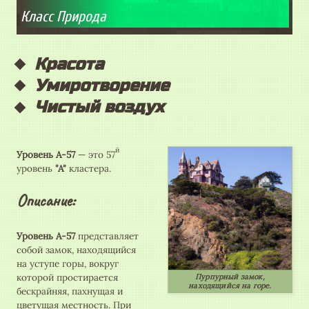
Класс Природа
Красота
Умиротворение
Чистый воздух
й
Уровень А-57
— это 57
уровень
"А"
кластера.
Описание:
Уровень А-57
представляет
собой замок, находящийся
на уступе горы, вокруг
которой простирается
Пурпурный замок,
находящийся на горе.
бескрайняя, пахнущая и
цветущая местность. При