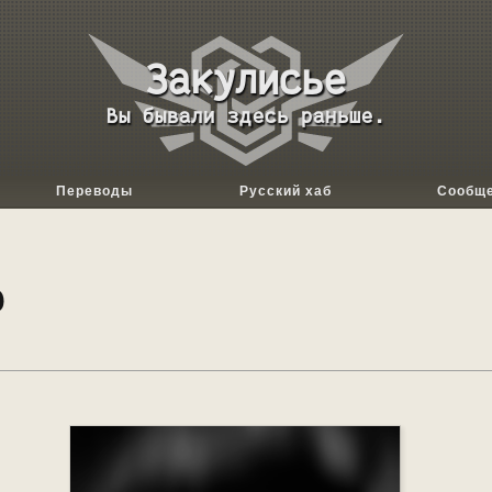
База
данных
Вы бывали здесь раньше.
Backrooms
Переводы
Русский хаб
Сообщ
Θ