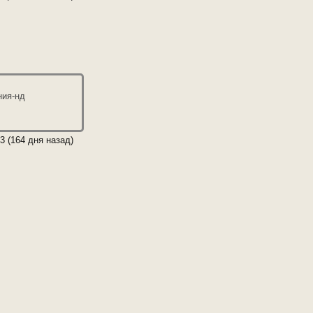
ния-нд
03 (164 дня назад)
+
Опции
team