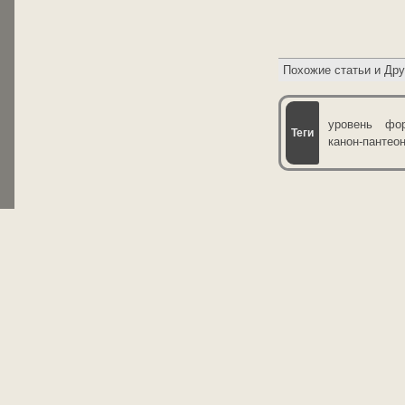
уровень
фор
канон-пантео
Оценки
(
2.
Ru