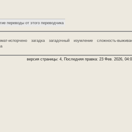
мат-испорчено
загадка
загадочный
изумление
сложность-выжива
на
версия страницы: 4, Последняя правка:
23 Фев. 2026, 04:
8
)
Обсуждение
(
2
)
История
Файлы
Foundation engine
powered by a fork of FTML originally made by the
WikiJump