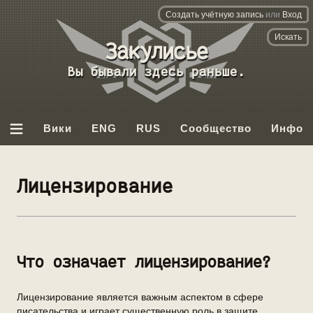
Создать учётную запись
или
Вход
База
данных
Вы бывали здесь раньше.
Backrooms
≡
Вики
ENG
RUS
Сообщество
Инфо
Лицензирование
Что означает лицензирование?
Лицензирование является важным аспектом в сфере
писательства и играет существенную роль в защите