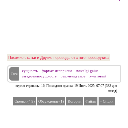
сущность
формат-испорчено
nostalgi-gaius
загадочная-сущность
рекомендуемое
культовый
версия страницы: 16, Последняя правка:
19 Июль 2025, 07:07 (383 дня
назад)
Оценки
(
4.9
)
Обсуждение
(
1
)
История
Файлы
+
Опции
RuFoundation engine
powered by a fork of FTML originally made by the
WikiJump
team