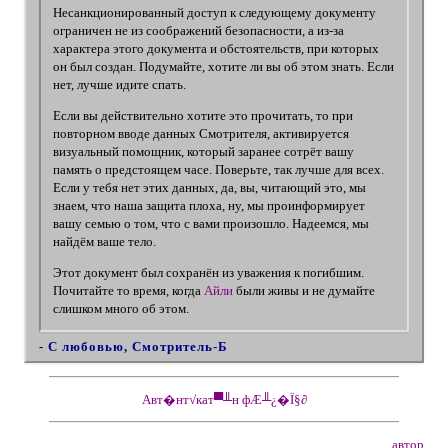
Несанкционированный доступ к следующему документу
ограничен не из соображений безопасности, а из-за
характера этого документа и обстоятельств, при которых
он был создан. Подумайте, хотите ли вы об этом знать. Если
нет, лучше идите спать.
Если вы действительно хотите это прочитать, то при
повторном вводе данных Смотрителя, активируется
визуальный помощник, который заранее сотрёт вашу
память о предстоящем часе. Поверьте, так лучше для всех.
Если у тебя нет этих данных, да, вы, читающий это, мы
знаем, что наша защита плоха, ну, мы проинформирует
вашу семью о том, что с вами произошло. Надеемся, мы
найдём ваше тело.
Этот документ был сохранён из уважения к погибшим.
Почитайте то время, когда
Айли
были живы и не думайте
слишком много об этом.
- С любовью, Смотритель-Б
Авт�нт√кат▀╨н фÆ╨¿�Ï§∂
автор