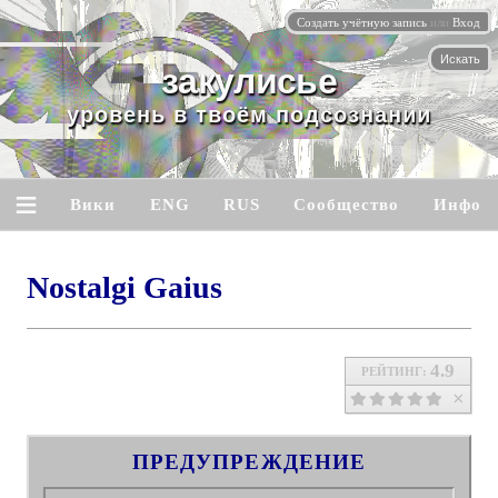
Создать учётную запись
или
Вход
База
данных
Вы бывали здесь раньше.
Backrooms
≡
Вики
ENG
RUS
Сообщество
Инфо
Nostalgi Gaius
4.9
РЕЙТИНГ:
ПРЕДУПРЕЖДЕНИЕ