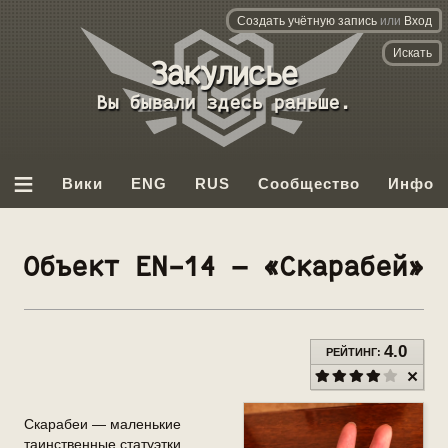
Создать учётную запись
или
Вход
База
данных
Вы бывали здесь раньше.
Backrooms
≡
Вики
ENG
RUS
Сообщество
Инфо
Объект EN-14 — «Скарабей»
4.0
РЕЙТИНГ:
Скарабеи — маленькие
таинственные статуэтки