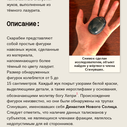
жуков, выполненные из
тёмного лазурита.
Описание:
Скарабеи представляют
собой простые фигурки
навозных жуков, сделанные
из материала,
Снимок сделан
напоминающего более
исследователем, объект
найден у мёртвого члена
тёмный по цвету лазурит.
Сгинувших.
Размер обнаруженных
фигурок колеблется от 5 до
15 сантиметров. Каждый жук покрыт узорами белой краски,
выделяющими детали, а также иероглифами у основания,
1
обозначающими молитву богу Хепри
. Происхождение
фигурок неизвестно, но они были обнаружены на трупах
Сгинувших, именовавших себя
Династия Нового Солнца
.
Следует отметить, что наличие данных талисманов у
субъектов, не являющихся членами фракции, являлось
недопустимым для её сторонников.