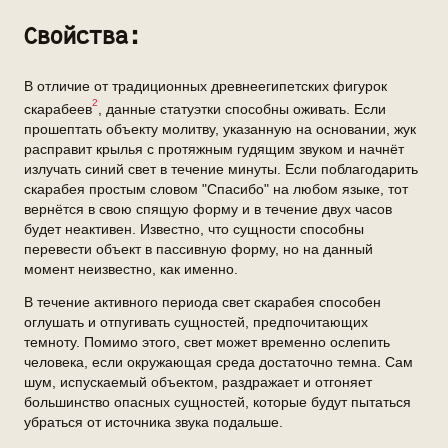
Свойства:
В отличие от традиционных древнеегипетских фигурок
2
скарабеев
, данные статуэтки способны оживать. Если
прошептать объекту молитву, указанную на основании, жук
расправит крылья с протяжным гудящим звуком и начнёт
излучать синий свет в течение минуты. Если поблагодарить
скарабея простым словом "Спасибо" на любом языке, тот
вернётся в свою спящую форму и в течение двух часов
будет неактивен. Известно, что сущности способны
перевести объект в пассивную форму, но на данный
момент неизвестно, как именно.
В течение активного периода свет скарабея способен
оглушать и отпугивать сущностей, предпочитающих
темноту. Помимо этого, свет может временно ослепить
человека, если окружающая среда достаточно темна. Сам
шум, испускаемый объектом, раздражает и отгоняет
большинство опасных сущностей, которые будут пытаться
убраться от источника звука подальше.