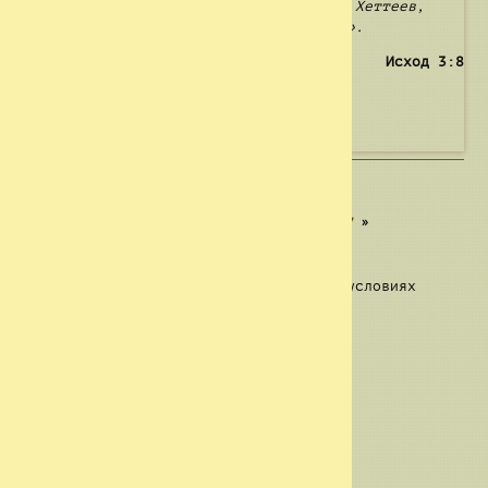
течет молоко и мед, в землю Хананеев, Хеттеев,
Аморреев, Ферезеев, Евеев и Иевусеев.».
Исход 3:8
Автор(ы)
«
Объект 15
| Объект 16 |
Объект 17
»
Сноски
1
. Выполнялись в неоптимальных условиях