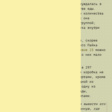
Так как рассматриваемая группа остро нуждалась в
пище, они использовали объект в качестве еды.
Группа смогла выжить за счёт мизерного количества
Царских Пайков и вскоре после того как она
покинула уровень, стала доминирующей группой;
вероятно, из-за высокого морального духа внутри
группы.
Группа распалась даже, не назвав имени, скорее
всего из-за того, что их запасы Царского Пайка
были исчерпаны. Сообщалось, что на
уровне 23
можно
найти еще 4 порции Царских Пайков, но о них мало
что известно из-за свойств объекта.
Позже, объект был найден на
уровне 56
в 297
аккуратно упакованных коробках. Каждая коробка не
обладала какими-либо отличительными чертами, кроме
написанного маркером «Исход 3:8» на одной из
коробок. Команда не смогла вернуть ни одну из
упомянутых коробок после двух дней осады,
проводимой несколькими небольшими группами.
« И иду избавить его от руки Египтян и вывести его
из земли сей в землю хорошую и пространную, где