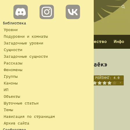
База данных Backrooms
Вы бывали здесь раньше.
Библиотека
Уровни
Подуровни и комнаты
≡
Вики
ENG
RUS
Сообщество
Инфо
Загадочные уровни
Сущности
Загадочные сущности
Рассказы
Объект EN-16 — «Царский Паёк»
Феномены
Группы
РЕЙТИНГ:
4.0
Каноны
ИП
Объекты
Шуточные статьи
Темы
Навигация по страницам
Архив сайта
Сообщество