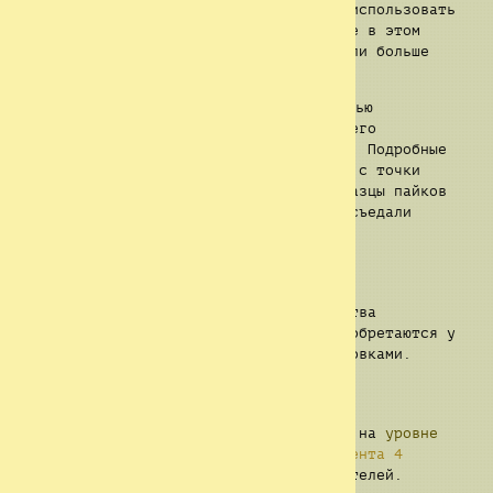
питание. В теории, это можно было бы использовать
как решение проблемы голода, однако не в этом
случае, поскольку люди, которые съедали больше
ложки объекта всегда требовали ещё.
Основные химические анализы
полностью
1
опровергли наличие вещества, вызывающего
привыкание, в образцах Царского Пайка. Подробные
анализы образцов оказались невозможны с точки
зрения логистики, из-за того, что образцы пайков
всегда исчезали, предположительно их съедали
выжившие, которые их получили.
Получение:
На данный момент способ его производства
неизвестен. Обычно, Царские Пайки приобретаются у
людей, связанных с секретными группировками.
История:
Впервые Царские Пайки были обнаружены на
уровне
23
, спустя несколько дней после
Инцидента 4
уровня
, устроенного группой исследователей.