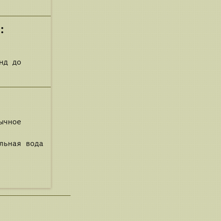
:
нд до
ычное
льная вода