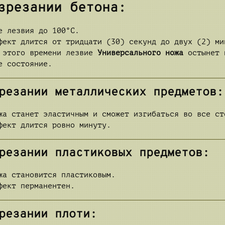
зрезании бетона:
е лезвия до 100°C.
фект длится от тридцати (30) секунд до двух (2) ми
 этого времени лезвие
Универсального ножа
остынет 
е состояние.
резании металлических предметов:
жа станет эластичным и сможет изгибаться во все ст
фект длится ровно минуту.
резании пластиковых предметов:
жа становится пластиковым.
фект перманентен.
резании плоти: