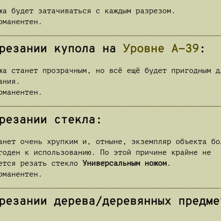
жа будет затачиваться с каждым разрезом.
рманентен.
зрезании купола на
Уровне А-39
:
жа станет прозрачным, но всё ещё будет пригодным д
ания.
рманентен.
резании стекла:
анет очень хрупким и, отныне, экземпляр объекта бо
годен к использованию. По этой причине крайне не
ется резать стекло
Универсальным ножом
.
рманентен.
резании дерева/деревянных предме