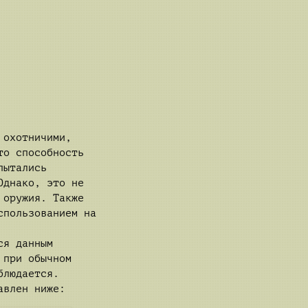
 охотничими,
то способность
пытались
Однако, это не
 оружия. Также
спользованием на
ся данным
 при обычном
блюдается.
авлен ниже: