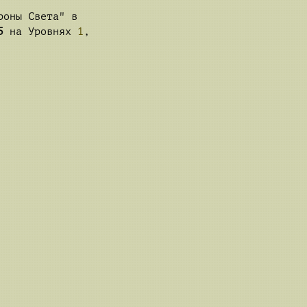
роны Света" в
5
на Уровнях
1
,