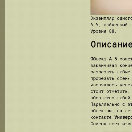
Экземпляр одног
А-5, найденный 
Уровня 88.
Описани
Объект А-5
может
заканчивая конц
разрезать любые
прорезать стены
увенчалось усп
стоит отметить,
абсолютно любой
Параллельно с э
объектом, на ле
контакте
Универ
Список всех изв