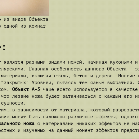
о из видов Объекта
в одной из комнат
е:
 являтся разными видами ножей, начиная кухоными и
елярскими. Главная особенность данного Объекта — э
 материалы, включая сталь, бетон и дерево. Многие 
 "закрытых" Уровней, пытаясь тем самым выбраться. 
ехом.
Объект А-5
чаще всего используется в качестве
 что лезвие ножа будет затачиваться с каждым его и
 сущности.
тим, в зависимости от материала, который разрезает
звие могут быть наложены различные эффекты, однако
сального ножа
с материалами никаких эффектов не на
естных и изученых на данный момент эффектов предст