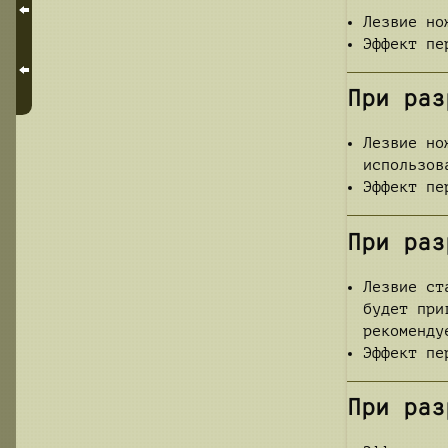
Лезвие но
Эффект пе
При ра
Лезвие но
использов
Эффект пе
При раз
Лезвие ст
будет при
рекоменду
Эффект пе
При раз