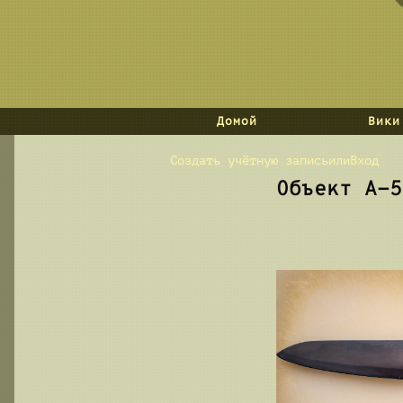
База данных
Домой
Вики
Создать учётную запись
или
Вход
Объект А-5