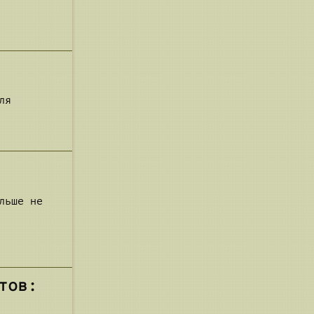
ля
льше не
тов: