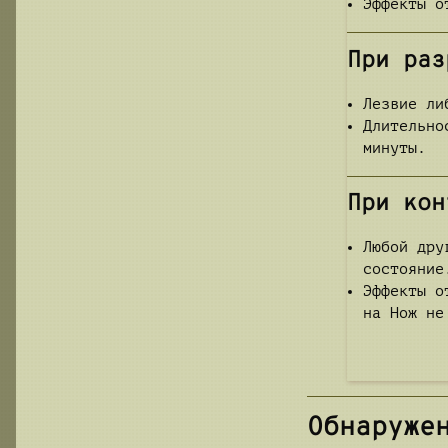
Эффекты о
При раз
Лезвие ли
Длительно
минуты.
При кон
Любой дру
состояние
Эффекты о
на Нож не
Обнаруже