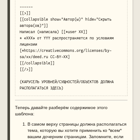
------

[[>]]

[[collapsible show="Автор(ы)" hide="Скрыть 
автора(ов)"]]

Написал (написала) [[*user XX]]

* «XXX» от YYY распространяется по условиям 
лицензии 
[*https://creativecommons.org/licenses/by-
sa/xx/deed.ru CC-BY-XX]

[[/collapsible]]

[[/>]]

(КАРУСЕЛЬ УРОВНЕЙ/СУЩНОСТЕЙ/ОБЪЕКТОВ ДОЛЖНА 
РАСПОЛАГАТЬСЯ ЗДЕСЬ)
Теперь давайте разберём содержимое этого
шаблона:
В самом верху страницы должна располагаться
тема, которую вы хотите применить ко *всем*
вашим дочерним страницам. Запомните, если