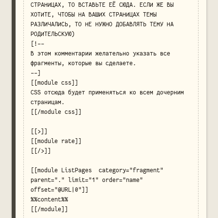
СТРАНИЦАХ, ТО ВСТАВЬТЕ ЕЁ СЮДА. ЕСЛИ ЖЕ ВЫ 
ХОТИТЕ, ЧТОБЫ НА ВАШИХ СТРАНИЦАХ ТЕМЫ 
РАЗЛИЧАЛИСЬ, ТО НЕ НУЖНО ДОБАВЛЯТЬ ТЕМУ НА 
РОДИТЕЛЬСКУЮ)

[!--

В этом комментарии желательно указать все 
фрагменты, которые вы сделаете.

--]

[[module css]]

CSS отсюда будет применяться ко всем дочерним 
страницам.

[[/module css]]

[[>]]

[[module rate]]

[[/>]]

[[module ListPages  category="fragment" 
parent="." limit="1" order="name" 
offset="@URL|0"]]

%%content%%

[[/module]]
