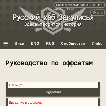
Создать учётную запись
или
Вход
База данных
Backrooms
Вы бывали здесь раньше.
≡
Вики
ENG
RUS
Сообщество
Инфо
Руководство по оффсетам
Свернуть
Содержание
Введение в оффсеты