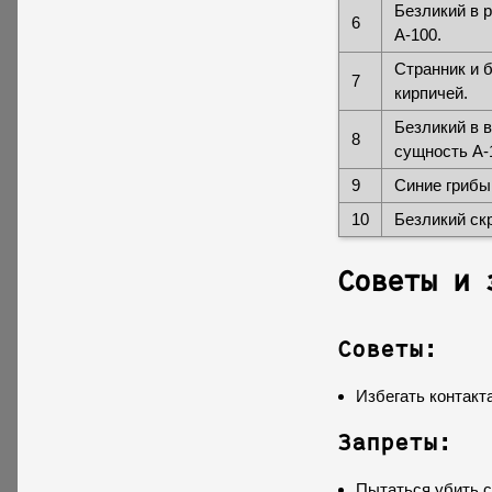
Безликий в 
6
А-100.
Странник и 
7
кирпичей.
Безликий в 
8
сущность А-
9
Синие грибы 
10
Безликий скр
Советы и 
Советы:
Избегать контакт
Запреты:
Пытаться убить 