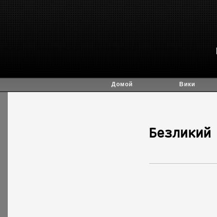
Домой
Вики
Безликий