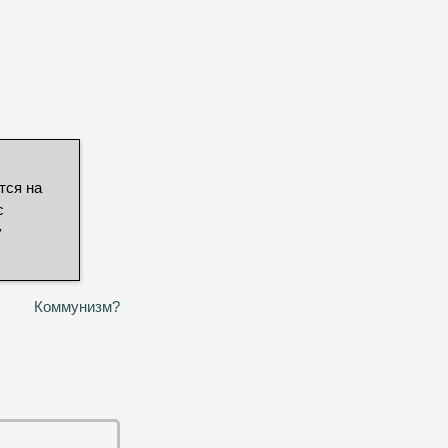
.
тся на
с
у
Коммунизм?