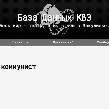
База данных
Backrooms
Вы бывали здесь раньше.
Переводы
Русский хаб
Сообщ
 коммунист