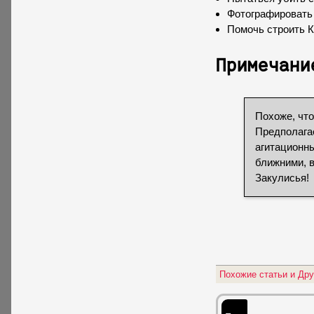
Фотографировать
Помочь строить 
Примечани
Похоже, чт
Предполагае
агитационны
ближними, 
Закулисья!