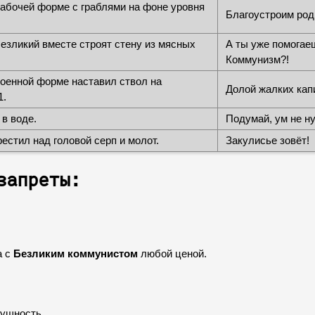
рабочей форме с граблями на фоне уровня
Благоустроим род
безликий вместе строят стену из мясных
А ты уже помогае
Коммунизм?!
военной форме наставил ствол на
Долой жалких кап
1.
в воде.
Подумай, ум не н
естил над головой серп и молот.
Закулисье зовёт!
запреты:
а с
Безликим коммунистом
любой ценой.
сущность