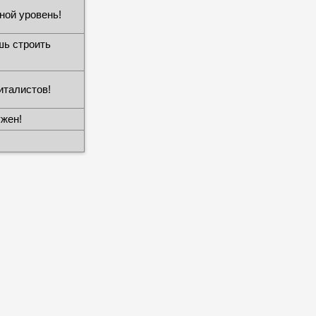
ной уровень!
шь строить
италистов!
ужен!