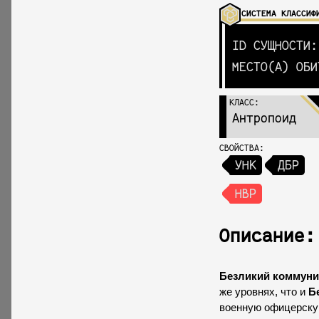
СИСТЕМА КЛАССИФ
ID СУЩНОСТИ:
МЕСТО(А) ОБИ
КЛАСС:
Антропоид
СВОЙСТВА:
УНК
ДБР
НВР
Описание:
Безликий коммуни
же уровнях, что и
Б
военную офицерску