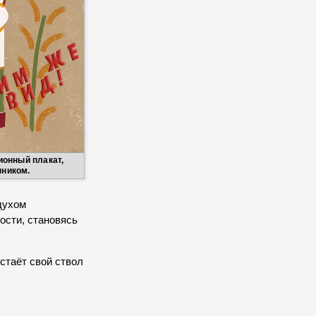
ионный плакат,
нником.
духом
ости, становясь
стаёт свой ствол