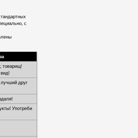
стандартных
пециально, с
влены
за
, товарищ!
 вид!
 лучший друг
ндаля!
укты! Употреби