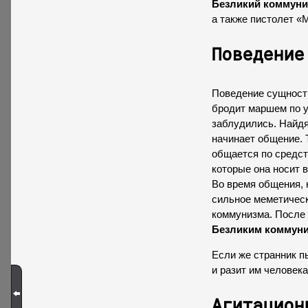
Безликий коммуни
а также пистолет «
Поведение
Поведение сущности
бродит маршем по у
заблудились. Найдя
начинает общение. Т
общается по средст
которые она носит в
Во время общения, 
сильное меметическ
коммунизма. После 
Безликим коммун
Если же странник п
и разит им человека
Агитацион