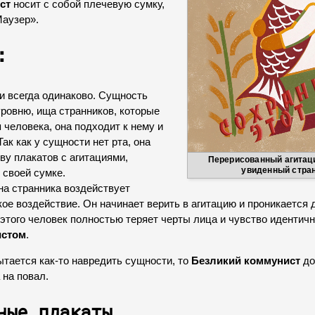
ст
носит с собой плечевую сумку,
Маузер».
:
 всегда одинаково. Сущность
ровню, ища странников, которые
 человека, она подходит к нему и
ак как у сущности нет рта, она
ву плакатов с агитациями,
Перерисованный агитац
увиденный стра
 своей сумке.
на странника воздействует
ое воздействие. Он начинает верить в агитацию и проникается 
этого человек полностью теряет черты лица и чувство идентичн
истом
.
ытается как-то навредить сущности, то
Безликий коммунист
до
 на повал.
ные плакаты