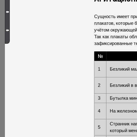
Сущность имеет при
плакатов, которые 
учётом окружающей
Так как плакаты о
зафиксированные те
№
1
Безликий ма
2
Безликий в 
3
Бутылка минд
4
На железном
Странник нап
5
который мень