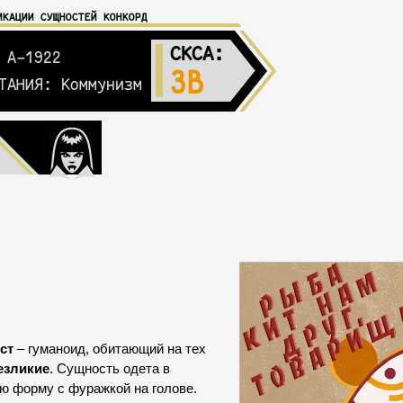
ИКАЦИИ СУЩНОСТЕЙ КОНКОРД
СКСА
:
 А-1922
3B
ТАНИЯ: Коммунизм
ст
– гуманоид, обитающий на тех
езликие
. Сущность одета в
ю форму с фуражкой на голове.