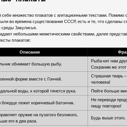
 себе множество плакатов с агитационными текстами. Помимо 
были во времена существования СССР, есть и те, что сделаны с
 среды Закулисья.
бладают небольшими меметическими свойствами, далее предста
ксты плакатов:
Описание
Фра
Рыба-кит нам друг
льчик обнимает большую рыбу.
Сохраним же этот
Страшная тварь –
военной форме вместе с Гончей.
человека!
альной воды, к которой тянется рука.
Пейте больше ми
Не переводи прод
 блюдце лежит коричневый батончик.
пищу повторно!
равляет оружие на пузатого безликого,
Будь выше этого.
ше его в два раза.