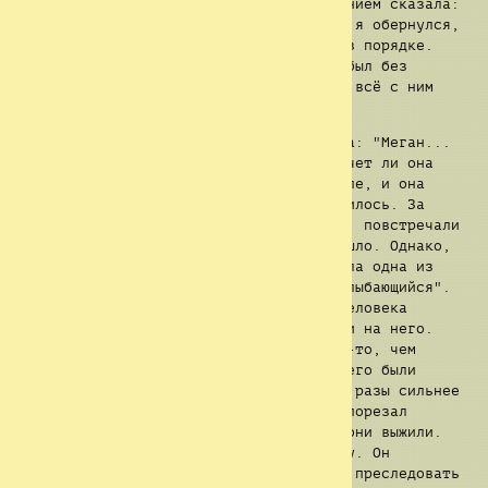
посмотрела на меня, а после с облегчением сказала:
"Д-Да, всё в порядке. Спасибо." После я обернулся,
чтобы убедиться в том, что остальные в порядке.
Рид только поднялся, а Эндрю всё ещё был без
сознания, но Рид и Джесс сказали, что всё с ним
будет хорошо.
Мы спросили имя девушки, а она сказала: "Меган...
Я Меган." Далее мы спросили её, не хочет ли она
присоединиться к нашей небольшой группе, и она
согласилась. Наше путешествие продолжилось. За
некоторое время мы спасли много людей, повстречали
много других групп. Много чего произошло. Однако,
через неделю у нас на пути снова встала одна из
тварей этого места,
Сущность 3
или "Улыбающийся".
На этот раз наша группа была на два человека
больше, Джек и Рэнди. Мы тут же напали на него.
Благо на этот раз у нас всех было что-то, чем
можно нанести хоть какой-то урон. У него были
когти, а тела не было видно. Он был в разы сильнее
нас, он укусил Джесс в руку, а Эндрю порезал
своими когтями. Слава всему святому, они выжили.
Мы убили её благодаря Рэнди и фонарику. Он
направил луч на Кэтрин, которую начал преследовать