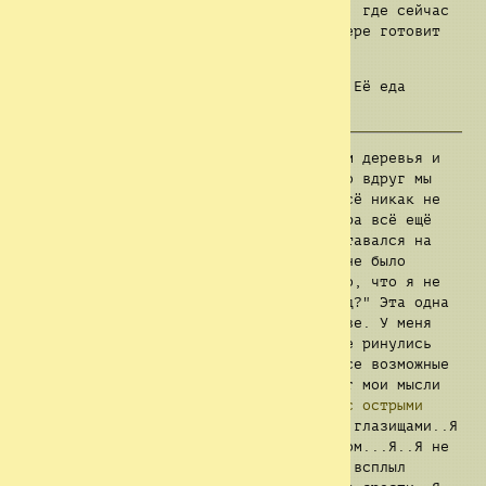
пошли нас искать. Я тут же спросил их, где сейчас
Микайла, и они сказали, что она в лагере готовит
нам еду.
Интересно, что она сейчас готовит?... Её еда
всегда была просто потрясающей.
По пути в лагерь мы окидывали взглядом деревья и
кусты. Этот лес был очень красивым, но вдруг мы
заметили, что что-то тут не так. Мы всё никак не
подходили к лагерю. Конечно, дым костра всё ещё
был в нашем поле зрения, но он всё оставался на
той же дистанции, словно у того леса не было
конца. И в тот момент, Эндрю сказал то, что я не
забуду до конца своих дней: "А где Рид?" Эта одна
единственная фраза засела в моей голове. У меня
чуть сердце не остановилось. Мы тут же ринулись
его искать, в это время я обдумывал все возможные
и даже невозможные сценарии, как вдруг мои мысли
прервала внезапно появившаяся
улыбка с острыми
зубами
. ...Оно смотрело на нас своими глазищами..Я
был напуган, но также переполнен гневом...Я..Я не
знаю..почему? Но..вдруг в моей голове всплыл