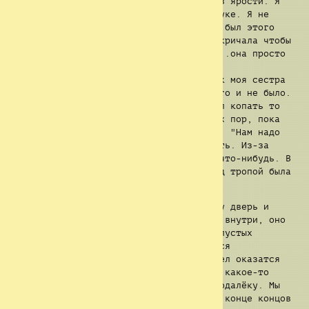
вопрос "Эта штука убила Рида?" Я был в ярости. Я
бросился на это существо с веткой в руке. Я не
думал ни о чём, я знал, что не должен был этого
делать. Кэтрин побежала за мной, она кричала чтобы
я остановился, и даже начала плакать...она просто
хотела уберечь меня. Лишь когда Джесс
закричала, я повернулся и увидел, как моя сестра
падает сквозь землю...словно там ничего и не было.
Остановившись, я побежал назад и начал копать то
место. Я вырывал траву с землёй до тех пор, пока
Эндрю не оттащил меня и не сказал мне: "Нам надо
уходить, сейчас же!". Мы начали убегать. Из-за
слёз мне было тяжело разглядеть хоть что-нибудь. В
скором времени мы зашли в тупик. Перед тропой была
гора... С какой-то дверью.
Не имея другого выбора, мы открыли эту дверь и
зашли внутрь. То место... то что было внутри, оно
было похоже на мой подвал... Сборище пустых
коридоров. Бесконечный ад повторяющиеся
одноцветных стен. Я никогда бы не хотел оказатся
здесь...никто из нас не хотел. Спустя какое-то
время раздался крик Кэтрин где-то неподалёку. Мы
тут же побежали к источнику звука и в конце концов