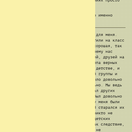
мои мечты об исследованиях и приключениях просто
пропали впустую.
Я..Я- Я не помню, почему всё произошло именно
так... Как?
Школа была довольно интересным опытом для меня.
Из-за даты моего рождения, меня поместили на класс
ниже нужного. Но успеваемость у меня хорошая, так
как я итак знал большинство из того, чему нас
учили. Но так или иначе, я завёл друзей, друзей на
всю жизнь. И даже здесь они — моя группа верных
мне товарищей. Я говорил им об этом в детстве, и
так всё и осталось. Я был лидером этой группы и
пытался соответствовать своей роли. Было довольно
сложно, но я думаю, что это простительно. Мы ведь
детьми были как-никак. Я всегда защищал других
детей от хулиганов и тем подобных. Я был довольно
известен среди своих сверстников. Но у меня были
недостатки...У меня они всегда были. Я старался их
не проявлять, но они есть у каждого, никто не
идеален. Так или иначе, мы играли на детских
площадках, исследуя новые земли, и, как следствие,
заводили всё новые знакомства. Многие не