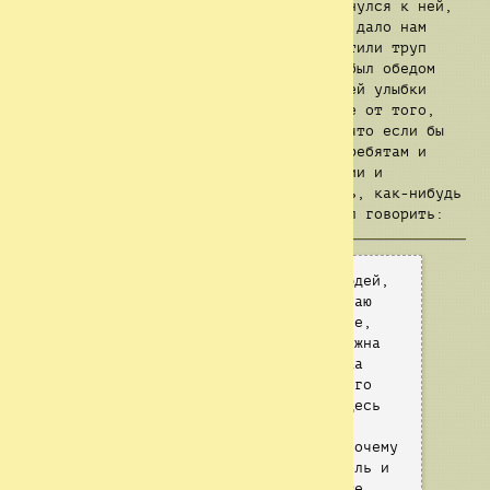
Улыбающийся. После того, как он повернулся к ней,
Рэнди кинул фонарь куда-то вдаль, что дало нам
время убежать. На своём пути мы встретили труп
мужчины, который, по всей видимости, был обедом
этой твари. Зубы этой чёртовой летающей улыбки
были в крови. Мы были в шоке... В шоке от того,
что этот мужчина когда-то был жив. А что если бы
это случилось с нами? Я повернулся к ребятам и
увидел их лица... Потерянные в отчаянии и
паранойе. Мне надо было что-то сделать, как-нибудь
подбодрить их. И тогда я встал и начал говорить:
Смотрите, в этом месте много людей,
ну прямо очень много, и я не знаю
насчёт вас ребят, но, как по мне,
этим людям нужна помощь! Нам нужна
помощь! У многих людей наверняка
была такая же судьба, как у этого
мужчины. И если мы и вправду здесь
застряли, то почему бы нам не
сделать это место безопасней? Почему
бы не исследовать это место вдоль и
поперёк? Почему вы предпочитаете