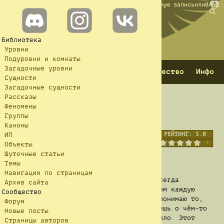
Создать учётную запись
или
Вход
База данных Backrooms
Вы бывали здесь раньше.
Библиотека
Уровни
Подуровни и комнаты
≡
Загадочные уровни
Вики
ENG
RUS
Сообщество
Инфо
Сущности
Загадочные сущности
Рассказы
Феномены
Начало Б.И.Г.
Группы
Каноны
РЕЙТИНГ:
5.0
ИП
Объекты
Шуточные статьи
Начало записи:
Темы
Навигация по страницам
Знаете... когда я был ребёнком, мне всегда
Архив сайта
нравилось исследовать. Я мечтал об этом каждую
Сообщество
ночь, когда шёл спать. И это — я так понимаю то,
Форум
что ты в итоге получаешь, когда мечтаешь о чём-то
Новые посты
слишком долго. Любопытство кота погубило. Этот
Страницы авторов