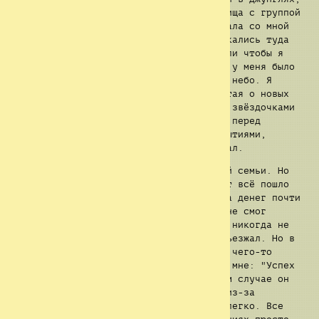
исследую различные тайны и ищу сокровища с группой
верных мне людей. Даже моя сестра играла со мной
время от времени. А мои родители спускались туда
за мной, чтобы позвать меня ужинать или чтобы я
пошёл спать. На потолке своей комнаты у меня было
окно, через которое можно было видеть небо. Я
просто смотрел в небо, на звёзды, мечтая о новых
приключениях. Вскоре тёплое одеяло со звёздочками
соблазняло меня, и я засыпал. Отдыхал перед
очередными приключениями, новыми открытиями,
которые никто до меня ещё не исследовал.
Я был избалованным ребёнком из богатой семьи. Но
это продлилось не долго. В один момент всё пошло
коту под хвост. Наш бизнес прогорел, а денег почти
не осталось. Когда я стал старше, то не смог
купить себе свой собственный дом. Они никогда не
были в состоянии помочь мне, и я не съезжал. Но в
любом случае, я был слишком молод для чего-то
такого тогда. Мой отец всегда говорил мне: "Успех
достигается с помощью труда." И в этом случае он
прав. Я никогда не работал, особенно из-за
репутации бизнеса. Мне было очень не легко. Все