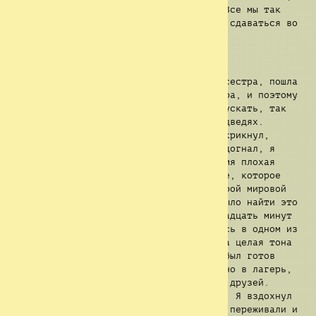
лучше бы этого никогда не случилось. Все мы так
или иначе этого желаем. Но нам нельзя сдаваться во
что бы то ни стало.
Вздох...
Ну.. прошло пару дней, и Кэтрин, моя сестра, пошла
в лес. Было где-то около 6 часов вечера, и поэтому
уже начало темнеть. Я не хотел её отпускать, так
как в последнее время сообщалось о медведях.
Заметив, что она отошла от лагеря, я крикнул,
чтобы она подождала меня. Когда я её догнал, я
сказал, что покидать лагерь в это время плохая
идея, а она рассказала мне о сокровище, которое
запрятано где-то в лесу со времён второй мировой
войны, и тут я загорелся. Мне нужно было найти это
сокровище. По лесу мы шли примерно двадцать минут
до тех пор, пока что-то не зашевелилось в одном из
кустов. Мы перепугались, меня посещала целая тона
мыслей. Медведи? Волки? Олени? Я уже был готов
взять Кэтрин за руку и побежать обратно в лагерь,
но когда я обернулся, то увидел наших друзей.
Эндрю, Рида и Джесс, если быть точным. Я вздохнул
с облегчением. Они сказали, что очень переживали и