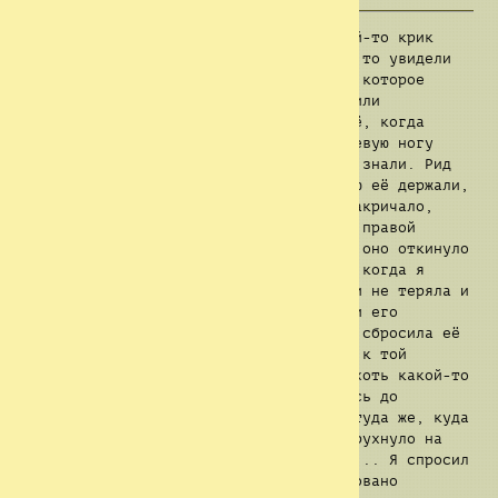
В скором времени мы снова услышали чей-то крик
поблизости. Когда мы пошли проверить, то увидели
большое бледное гуманоидное существо, которое
позже стало известно как
Сущность 10
или
"Кожекрад". Мы попытались атаковать её, когда
увидели как эта тварь схватилась за левую ногу
девушки, которую мы никогда прежде не знали. Рид
бил существо по голове пока мы с Эндрю её держали,
чтобы оно не смогло уклониться. Оно закричало,
кинуло Эндрю через весь коридор своей правой
рукой, а мне досталось по лицу. После оно откинуло
и Рида, а его лом пролетел надо мной, когда я
поднимался на ноги. Джесс тоже времени не теряла и
прыгнула на существо и начала всячески его
избивать. Тварь тут же среагировала и сбросила её
с себя, после чего начала хромая идти к той
девушке. Риду всё же удалось нанести хоть какой-то
урон. Прежде чем это существо добралось до
девушки, я подобрал лом и врезал ему туда же, куда
и Рид. И тут оно замерло, после чего рухнуло на
землю... Оно умерло... Мы сделали это... Я спросил
девушку, в порядке ли она. Она взволновано