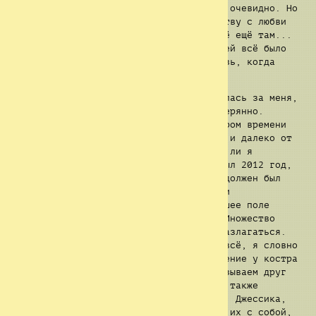
продержались с нами надолго, что было очевидно. Но
именно эти дни привели меня к знакомству с любви
всей моей жизни... Микайлой... Она всё ещё там...
дома. Каждый день я молюсь, чтобы с ней всё было
хорошо, и я надеюсь, что увижу её вновь, когда
выберусь отсюда.
Она всегда меня поддерживала. Волновалась за меня,
когда я чувствовал себя плохо или потерянно.
Надеюсь, она не забыла обо мне. В скором времени
мои родители пошли в поход, не так уж и далеко от
нашего дома. Они спросили меня, желаю ли я
присоединиться, и я согласился. Это был 2012 год,
на тот момент мне было 16 лет. Поход должен был
длиться неделю, а место, где мы хотели
расположиться, представляло собой бывшее поле
битвы во время второй мировой войны. Множество
различных реликвий осталось гнить и разлагаться.
Было довольно весело исследовать это всё, я словно
попал в детство. Рыбалка, ходьба, сидение у костра
с моими родителями и друзьями, рассказываем друг
другу разнообразные истории. К походу также
присоединилась моя группа, Эндрю, Рид, Джессика,
Микайла. Я до сих пор жалею, что взял их с собой,