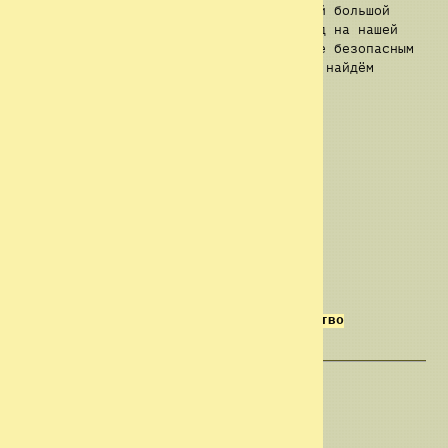
исследований и открытий мы стали самой большой
группой Закулисья. С множеством команд на нашей
стороне. Мы продолжим делать Закулисье безопасным
для всех странников, и в конце концов найдём
выход.
Мы ваш луч надежды. Мы Б.И.Г.
Мы позаботимся о вашей безопасности.
Конец записи:
Б.И.Г. — улучшаем человечество
Автор(ы)