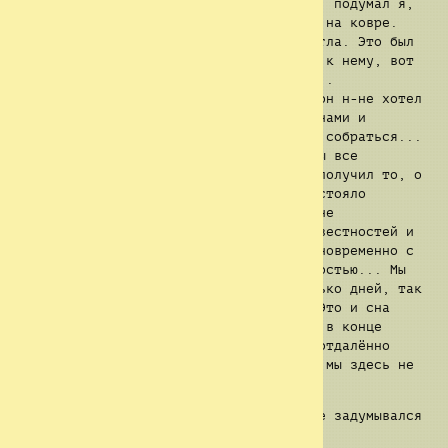
нашли её... Она плакала. Хватит с нас, подумал я,
но идти было некуда. Мы просто сидели на ковре.
Спустя ещё время кто-то вышел из-за угла. Это был
Рид. Мы тут же подорвались и побежали к нему, вот
только он выглядел неважно... Словно...
шокированым? О-Он не хотел говорить, он н-не хотел
вообще ничего. Он просто сел рядом с нами и
задумался о чём-то. Мы так и не могли собраться...
Вечный шум ламп не давал нам покоя. Мы все
здесь...вместе... но потеряны... И я получил то, о
чём я мечтал всю свою жизнь: Нам предстояло
исследовать то, что никто до нас ещё не
исследовал. Место, полное разных неизвестностей и
то, во что невозможно поверить, но одновременно с
этим это место поражает своей необычностью... Мы
блуждали по этим коридорам уже несколько дней, так
и не почувствовав жажду или голод... Это и сна
касается. Мы никогда не разделялись и в конце
концов встретили кого-то или что-то, отдалённо
напоминающего человека. Мы знали, что мы здесь не
одни.
А мы вообще были одни?... Я никогда не задумывался
об этом в принципе.