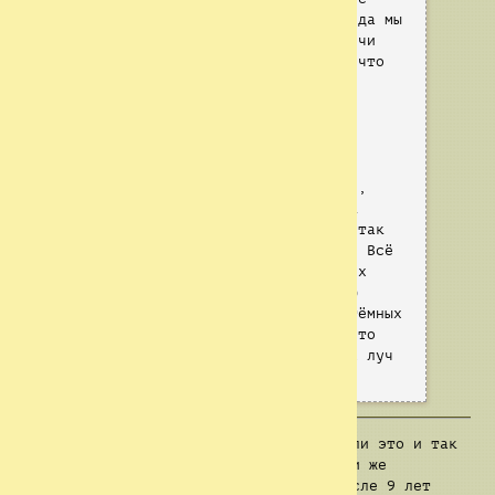
сидеть на месте сложа руки, когда мы
можем спасти сотни, а то и тысячи
жизней? Знаю, это звучит как нечто
сложное, но чёрт возьми! Мы
сдружились с исследований нашей
школьной детской площадки. Рид,
Джесс, Эндрю. Вы были со мной
столько, сколько я себя помню.
Смотрите, что мы сделали, Рэнди,
Меган, Джэк. Мы спасли вас! Так
значит мы можем спасать людей, так
давайте же спасём ещё больше... Всё
детство я мечтал о самых великих
исследованиях! Потому что я всю
жизнь верил, что даже в самых тёмных
местах есть луч света, нам просто
нужно следовать за ним. Мы — их луч
надежды!
С этого момента зародилась
Б.И.Г.
, если это и так
не было очевидным. Я Смотритель А, или же
"Стретч", лидер смотрителей Б.И.Г. После 9 лет