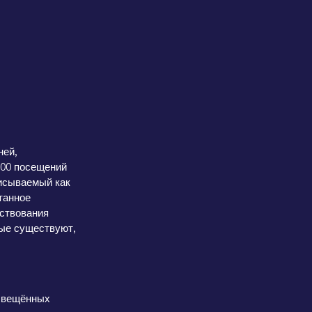
ней,
200 посещений
писываемый как
танное
ствования
вые существуют,
освещённых