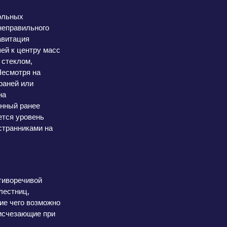
ольных
неправильного
авитация
ей к центру масс
 стеклом,
Несмотря на
раней или
на
ённый ранее
ется уровень
странниками на
отиворечивой
лестниц,
ие чего возможно
 исчезающие при