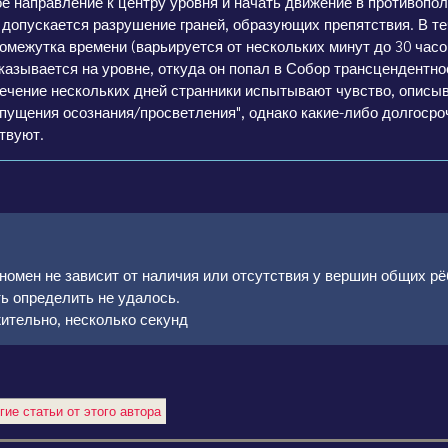
е направление к центру уровня и начать движение в противопо
допускается разрушение граней, образующих препятствия. В т
омежутка времени (варьируется от нескольких минут до 30 часов
оказывается на уровне, откуда он попал в Собор трансцендентно
течение нескольких дней странники испытывают чувство, описы
упущения осознания/просветления", однако какие-либо долгоср
твуют.
номен не зависит от наличия или отсутствия у вершин общих рё
ть определить не удалось.
ительно, несколько секунд