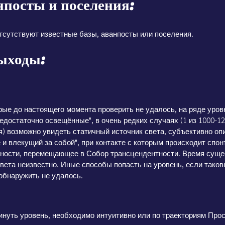
нпосты и поселения:
тсутствуют известные базы, аванпосты или поселения.
ыходы:
рые до настоящего момента проверить не удалось, на ряде уров
едостаточно освещённые", в очень редких случаях (1 из 1000-1
я) возможно увидеть статичный источник света, субъективно о
 и влекущий за собой", при контакте с которым происходит спон
ьности, перемещающее в Собор трансцендентности. Время суще
света неизвестно. Иные способы попасть на уровень, если тако
обнаружить не удалось.
кинуть уровень, необходимо интуитивно или по траекториям Пр