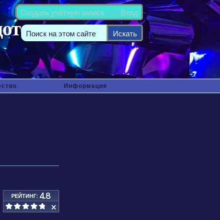
Создать учётную запись
или
Вход
ество
Информация
4.8
РЕЙТИНГ: