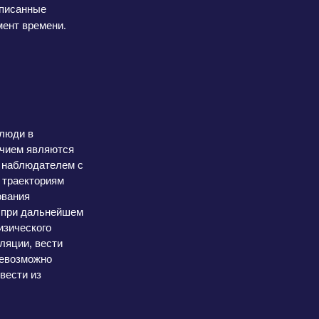
Описанные
ент времени.
 люди в
ичием являются
м наблюдателем с
 траекториям
ования
а при дальнейшем
изического
ляции, вести
невозможно
вести из