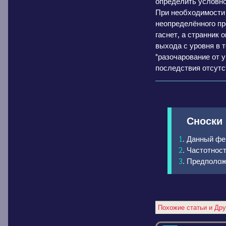
определить условно
При необходимости 
неопределённого пр
гаснет, а странник 
выхода с уровня в 
"разочарование от 
последствия отсутс
Сноски
1
. Данный фе
2
. Частотнос
3
. Предполож