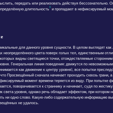
ыслить, передать или реализовать действуя бессознательно. 
3
пределённую длительность
и пропадают в нефиксируемый мом
ые
кальные для данного уровня сущности. В целом выглядят как
х неопределённого цвета поверх голых тел, единственным отл
о которых видны светящиеся точки, отождествляемые сторонни
ровня. Генеральная линия поведения: движутся по невозможным
инимается как движение к центру уровня), все попытки преслед
 что Просвещённый сначала начинает проходить сквозь грани, 
фиксируемый момент времени теряется из виду. При попытке ф
ается, поворачивается к страннику и начинает, судя по жестику
ик света уровня, однако речь обладает эффектом, при котором 
ить ни одно слово. Какую-либо содержательную информацию вы
вещённых не удалось.