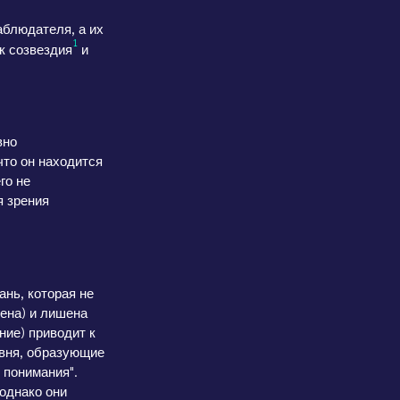
аблюдателя, а их
1
к созвездия
и
вно
что он находится
го не
я зрения
ань, которая не
тена) и лишена
ние) приводит к
овня, образующие
 понимания".
 однако они