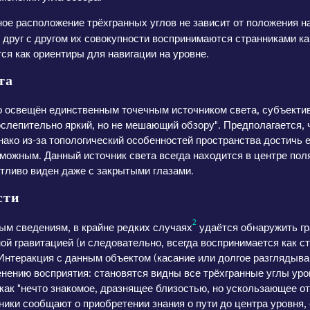
ое расположение трёхгранных углов не зависит от положения н
друг с другом их совокупности воспринимаются странниками ка
ся как ориентиры для навигации на уровне.
та
о освещён единственным точечным источником света, субъекти
слепительно яркий, но не мешающий обзору". Предполагается, 
нако из-за топологический особенностей пространства достичь е
можным. Данный источник света всегда находится в центре пол
тливо виден даже с закрытыми глазами.
сти
2
м сведениям, в крайне редких случаях
удаётся обнаружить гр
ой гравитацией (и следовательно, всегда воспринимается как с
 Интеракция с данным объектом (касание или долгое разглядыва
нению восприятия: становятся видны все трёхгранные углы ур
как "нечто знакомое, дразнящее близостью, но ускользающее от
ники сообщают о приобретении знания о пути до центра уровня,