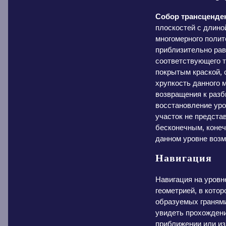
Собор трансценде
плоскостей с длино
многомерного полит
приблизительно рав
соответствующего т
покрытым краской, 
хрупкость данного 
возвращения к разб
восстановление уро
участок не предста
бесконечным, конеч
данном уровне возм
Навигация
Навигация на уровн
геометрией, в котор
образуемых гранями
увидеть прохождени
приближении или из