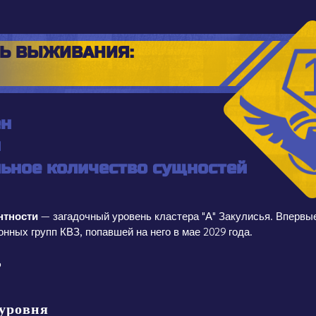
Ь ВЫЖИВАНИЯ:
нтности
— загадочный уровень кластера "А" Закулисья. Впервы
нных групп КВЗ, попавшей на него в мае 2029 года.
:
уровня