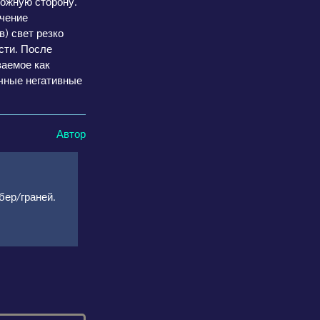
ложную сторону.
ечение
) свет резко
сти. После
ваемое как
очные негативные
Автор
бер/граней.