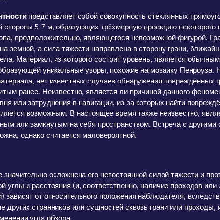
нтности
представляет собой совокупность стеклянных прямоуг
й стороны 5-7 м, образующих трёхмерную проекцию некоторого 
опа, предположительно, являющегося невозможной фигурой. Гр
на земной, а сила тяжести направлена в сторону грани, ближайш
ела. Материал, из которого состоит уровень, является обычным
образующей уникальные узоры, похожие на мозаику Пенроуза. 
материала, нет известных случаев обнаружения повреждённых г
итым ранее. Неизвестно, является ли причиной данного феноме
вня или затруднения в навигации, из-за которых найти поврежд
вляется возможным. В настоящее время также неизвестно, явля
ным или замкнутым на себя пространством. Встреча с другими 
ожна, однако считается маловероятной.
е значительно осложнена его непостоянной силой тяжести и пр
ой углы и расстояния (и, соответственно, наличие проходов или 
) зависят от относительного положения наблюдателя, вследств
е других странников или сущностей сквозь грани или проходы,
менении угла обзора.