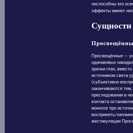
неспособны его осм
эффекты имеют нео
Сущности
Просвещённ
Просвещённые — уни
одинаковых накидка
зрачки глаз, вмест
источником света у
(субъективно воспр
заканчиваются тем,
преследовании в не
контакта останавлив
монолог про источн
воспринять/запомн
жестикуляции Прос