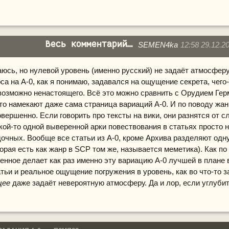
Весь комментарий читателя выше в молоко.
_Chlebyagoda
Re: СТРАДАНИЯ А-0 — «П?МЯ??»
SEMEN4ka
12:58 29.12.2
юсь, но нулевой уровень (именно русский) не задаёт атмосферу
са на А-0, как я понимаю, задавался на ощущение секрета, чего
 возможно ненастоящего. Всё это можно сравнить с Орудием Гер
то намекают даже сама страница вариаций А-0. И по поводу жан
овершенно. Если говорить про тексты на вики, они разнятся от с
акой-то одной выверенной арки повествования в статьях просто н
дочных. Вообще все статьи из А-0, кроме Архива разделяют одн
орая есть как жанр в SCP том же, называется меметика). Как по 
нное делает как раз именно эту вариацию А-0 лучшей в плане 
тьи и реальное ощущение погружения в уровень, как во что-то з
щее
даже задаёт невероятную атмосферу. Да и лор, если углуби