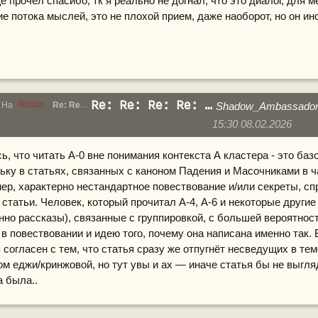
е прочел спасибо, тк я реально не догнал, что это диалог, для 
е потока мыслей, это не плохой прием, даже наоборот, но он ин
Re: Re: Re: Re: СТРАДАНИЯ А-0 — «П?МЯ??»
Rolzur
На
Re: Re: Re: СТРАДАНИЯ А-0 — «П?МЯ??»
Shadow_Ambassado
15:30 08.02.2026
ь, что читать А-0 вне понимания контекста А кластера - это баз
ьку в статьях, связанных с каноном Падения и Масочниками в ч
ер, характерно нестандартное повествование и/или секреты, с
 статьи. Человек, который прочитал А-4, А-6 и некоторые другие
нно рассказы), связанные с группировкой, с большей вероятнос
в повествовании и идею того, почему она написана именно так. 
я согласен с тем, что статья сразу же отпугнёт несведущих в те
м еджи/кринжовой, но тут увы и ах — иначе статья бы не выгляд
 была..