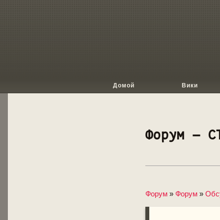
Домой
Вики
Форум — С
Форум
»
Форум
»
Обс