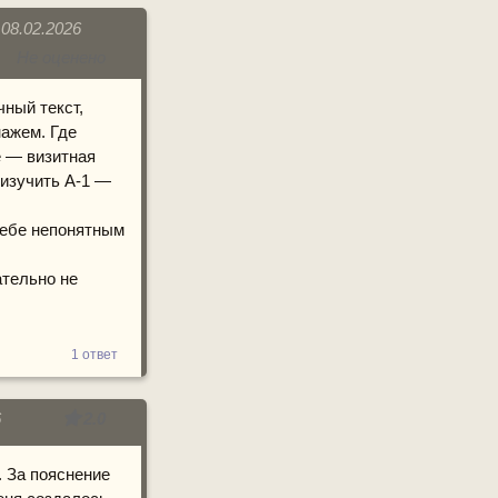
 08.02.2026
Не оценено
чный текст,
ажем. Где
е — визитная
 изучить А-1 —
тебе непонятным
ательно не
1 ответ
6
2.0
. За пояснение