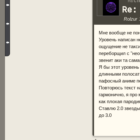
На
СТ
Re:
Rolzur
Мне вообще не по
Уровень написан не
ощущение не такси,
переборщил с "нео
звенит аки та сам
Я бы этот уровень 
длинными полосаты
пафосный аниме пе
Повторюсь текст н
гармонично, я про
как плохая пародия
Ставлю 2.0 звезды
до 3.0