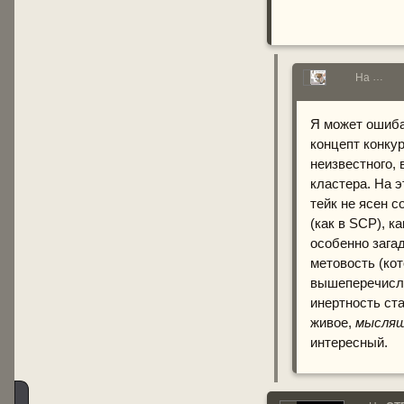
Lera
На
Я может ошиба
концепт конкур
неизвестного,
кластера. На э
тейк не ясен с
(как в SCP), к
особенно зага
метовость (кот
вышеперечисле
инертность ста
живое,
мысля
интересный.