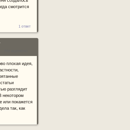
меня создалось
огда смотрится
1 ответ
r
Не оценено
ово плохая идея,
астности,
прятанные
 статьи
тью разглядит
В некотором
ме или покажется
ела так, как