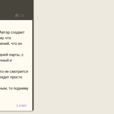
2.0
 Автор создает
му что
ений, что он
дней парты, с
очный и
то не смотрится
лядит просто
ным, то подниму
1 ответ