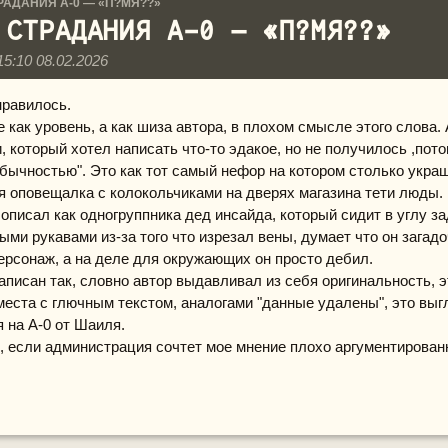
РАДАНИЯ А-0 — «П?МЯ??»
 СТРАДАНИЯ А-0 — «П?МЯ??»
15:10 08.02.2026
нравилось.
 как уровень, а как шиза автора, в плохом смысле этого слова.
 который хотел написать что-то эдакое, но не получилось ,пото
бычностью". Это как тот самый нефор на котором столько украш
ая оповещалка с колокольчиками на дверях магазина тети люды.
описал как одногруппника дед инсайда, который сидит в углу за
ми рукавами из-за того что изрезал вены, думает что он загад
рсонаж, а на деле для окружающих он просто дебил.
аписан так, словно автор выдавливал из себя оригинальность, э
 места с глючным текстом, аналогами "данные удалены", это выг
 на А-0 от Шаиля.
, если администрация сочтет мое мнение плохо аргументирован