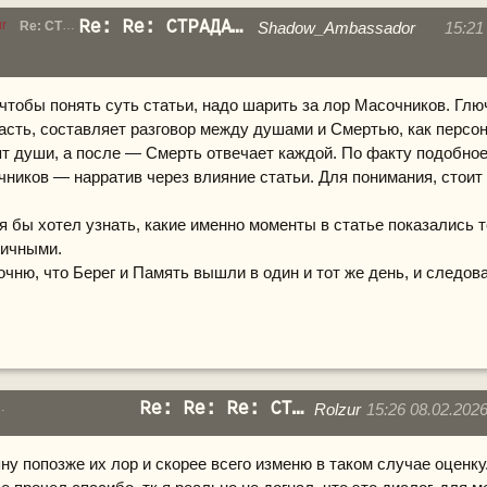
Re: Re: СТРАДАНИЯ А-0 — «П?МЯ??»
ur
Re: СТРАДАНИЯ А-0 — «П?МЯ??»
Shadow_Ambassador
15:21
 чтобы понять суть статьи, надо шарить за лор Масочников. Глю
асть, составляет
разговор между душами и Смертью, как персон
ят души, а после — Смерть отвечает каждой. По факту подобно
чников — нарратив через влияние статьи. Для понимания, стоит
я бы хотел узнать, какие именно моменты в статье показались 
ничными.
чню, что Берег и Память вышли в один и тот же день, и следов
Re: Re: Re: СТРАДАНИЯ А-0 — «П?МЯ??»
Shadow_Ambassador
Re: Re: СТРАДАНИЯ А-0 — «П?МЯ??»
Rolzur
15:26 08.02.202
яну попозже их лор и скорее всего изменю в таком случае оценку