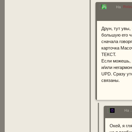
Rolz
На
Друн, тут увы,
большую его ч
сначала говор
карточка Масо
ТЕКСТ.
Если можешь, 
и/или негармо
UPD. Сразу уто
связаны.
На
Окей, я гл