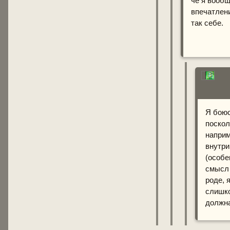
че я вообщ
впечатлени
так себе.
Я боюс
поскол
наприм
внутри
(особе
смысл 
роде, 
слишко
должна