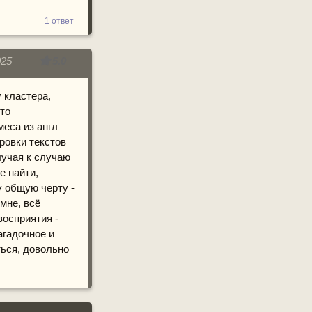
1 ответ
025
5.0
 кластера,
-то
меса из англ
ровки текстов
лучая к случаю
е найти,
у общую черту -
мне, всё
восприятия -
агадочное и
ться, довольно