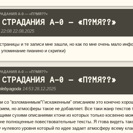
РАДАНИЯ А-0 — «П?МЯ??»
 СТРАДАНИЯ А-0 — «П?МЯ??»
22:08 22.08.2025
траницы и те записи мне зашли, но как по мне очень мало инф
 упоминание пианино и скрипки)
РАДАНИЯ А-0 — «П?МЯ??»
 СТРАДАНИЯ А-0 — «П?МЯ??»
hlebyagoda
14:53 28.12.2025
ни со "взломаннмым"\"искаженным" описанием это конечно хоро
ием, но атмосферы такое не добавляет. Все таки жанр текстов т
щими сухими описаниями хтони из которых только косвенно мож
 не полноценные повествовательные тексты. Я гтова видеть так
 у нулевого уровня который по идее задает атмосферу всему кла