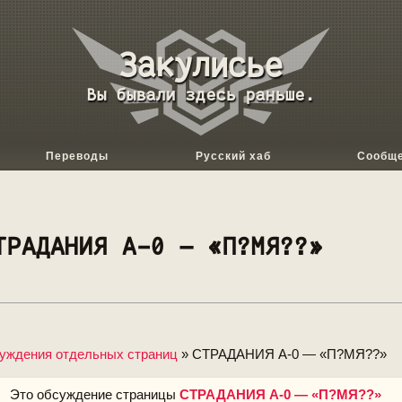
База
данных
Вы бывали здесь раньше.
Backrooms
Переводы
Русский хаб
Сообщ
ТРАДАНИЯ А-0 — «П?МЯ??»
уждения отдельных страниц
» СТРАДАНИЯ А-0 — «П?МЯ??»
Это обсуждение страницы
СТРАДАНИЯ А-0 — «П?МЯ??»