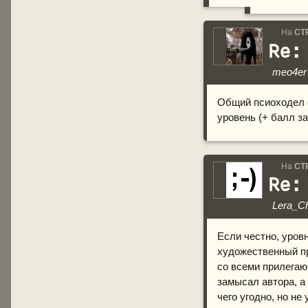
На
СТ
Re:
meo4er
Общий псиоходел с
уровень (+ балл за
На
СТ
Re:
Lera_C
Если честно, уров
художественный пр
со всеми прилегаю
замысал автора, а
чего угодно, но не