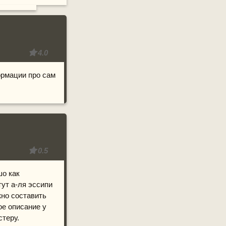
4.0
ормации про сам
0.5
шо как
ут а-ля эссипи
но составить
ое описание у
стеру.