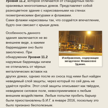
Уровня 11.2
, которое отличается от стандартных бело-
оранжевых многоэтажных домов. Представляет собой
разноцветное здание с нарисованными на стенах
геометрическими фигурами и флажками.
Сами флажки нарисованы так, что создаётся впечатление,
будто они свисают с крыши дома.
Особенность данного
здания заключается не во
внешнем виде, а какими
баррикадами оно было
заколочено. При
обнаружении
Уровня 11.2
Изображение, содержащее
загадочное Флажковое
наружные баррикады ничем
Здание.
не отличались от чёрных
металлических вставок на
других домах, однако после их сноса под ними был найден
невидимый слой защиты, через который по сей день не
удаётся пройти. Этот слой защиты описывают как твёрдое,
невидимое силовое поле, невосприимчивое к любым
внешним воздействиям. Любые попытки пробить барьер
были приостановлены Б.И.Г. в январе 2016, поскольку это
было признано бесполезным.