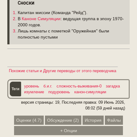
Сноски
1
. Капитан миссии (Команда "Рейд").
2
. В
Каноне Симуляции
: ведущая группа в эпоху 1970-
2000 годов.
3
. Лишь комнаты с пометкой "Оружейная" были
полностью пустыми
уровень
б.и.г.
сложность-выживания-0
загадка
изумление
подуровень
канон-симуляции
версия страницы: 19, Последняя правка:
09 Июнь 2026,
08:02 (59 дней назад)
Оценки
(
4.7
)
Обсуждение
(
2
)
История
Файлы
+
Опции