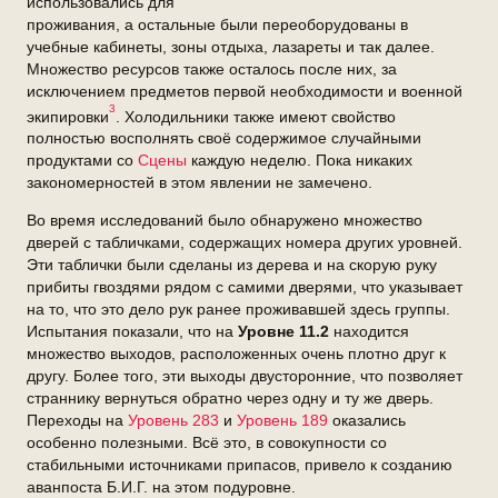
использовались для
проживания, а остальные были переоборудованы в
учебные кабинеты, зоны отдыха, лазареты и так далее.
Множество ресурсов также осталось после них, за
исключением предметов первой необходимости и военной
3
экипировки
. Холодильники также имеют свойство
полностью восполнять своё содержимое случайными
продуктами со
Сцены
каждую неделю. Пока никаких
закономерностей в этом явлении не замечено.
Во время исследований было обнаружено множество
дверей с табличками, содержащих номера других уровней.
Эти таблички были сделаны из дерева и на скорую руку
прибиты гвоздями рядом с самими дверями, что указывает
на то, что это дело рук ранее проживавшей здесь группы.
Испытания показали, что на
Уровне 11.2
находится
множество выходов, расположенных очень плотно друг к
другу. Более того, эти выходы двусторонние, что позволяет
страннику вернуться обратно через одну и ту же дверь.
Переходы на
Уровень 283
и
Уровень 189
оказались
особенно полезными. Всё это, в совокупности со
стабильными источниками припасов, привело к созданию
аванпоста Б.И.Г. на этом подуровне.