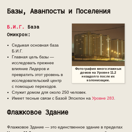
Базы, Аванпосты и Поселения
Б.И.Г.
База
Омикрон:
Седьмая основная база
Б.И.Г.
Главная цель базы —
исследовать прежнее
влияние Лидеров и
Фотография многоэтажных
домов на
Уровне 11.2
превратить этот уровень в
незадолго после их
исследовательский центр
колонизации.
с помощью переходов.
Служит домом для около 250 человек.
Имеет тесные связи с Базой Эпсилон на
Уровне 283
.
Флажковое Здание
Флажковое Здание — это единственное здание в пределах