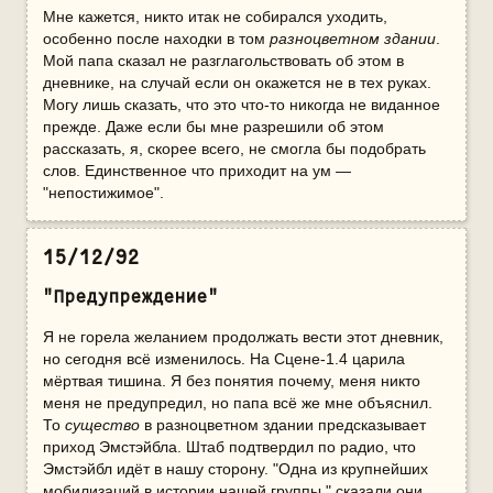
Мне кажется, никто итак не собирался уходить,
особенно после находки в том
разноцветном здании
.
Мой папа сказал не разглагольствовать об этом в
дневнике, на случай если он окажется не в тех руках.
Могу лишь сказать, что это что-то никогда не виданное
прежде. Даже если бы мне разрешили об этом
рассказать, я, скорее всего, не смогла бы подобрать
слов. Единственное что приходит на ум —
"непостижимое".
15/12/92
"Предупреждение"
Я не горела желанием продолжать вести этот дневник,
но сегодня всё изменилось. На Сцене-1.4 царила
мёртвая тишина. Я без понятия почему, меня никто
меня не предупредил, но папа всё же мне объяснил.
То
существо
в разноцветном здании предсказывает
приход Эмстэйбла. Штаб подтвердил по радио, что
Эмстэйбл идёт в нашу сторону. "Одна из крупнейших
мобилизаций в истории нашей группы," сказали они.