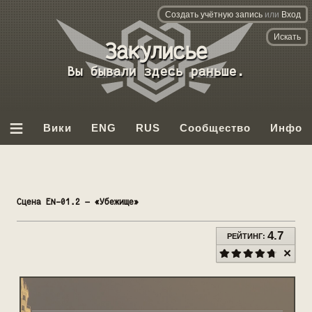
Создать учётную запись
или
Вход
База
данных
Вы бывали здесь раньше.
Backrooms
≡
Вики
ENG
RUS
Сообщество
Инфо
Сцена EN-01.2 — «Убежище»
4.7
РЕЙТИНГ: