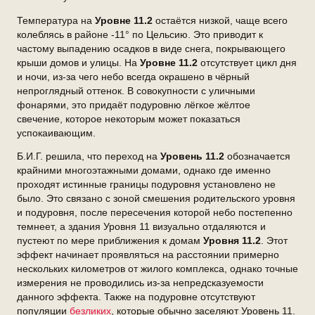
Температура на
Уровне 11.2
остаётся низкой, чаще всего
колеблясь в районе -11° по Цельсию. Это приводит к
частому выпадению осадков в виде снега, покрывающего
крыши домов и улицы. На
Уровне 11.2
отсутствует цикл дня
и ночи, из-за чего небо всегда окрашено в чёрный
непроглядный оттенок. В совокупности с уличными
фонарями, это придаёт подуровню лёгкое жёлтое
свечение, которое некоторым может показаться
успокаивающим.
Б.И.Г. решила, что переход на
Уровень 11.2
обозначается
крайними многоэтажными домами, однако где именно
проходят истинные границы подуровня установлено не
было. Это связано с зоной смешения родительского уровня
и подуровня, после пересечения которой небо постепенно
темнеет, а здания Уровня 11 визуально отдаляются и
пустеют по мере приближения к домам
Уровня 11.2
. Этот
эффект начинает проявляться на расстоянии примерно
нескольких километров от жилого комплекса, однако точные
измерения не проводились из-за непредсказуемости
данного эффекта. Также на подуровне отсутствуют
популяции
безликих
, которые обычно заселяют Уровень 11.