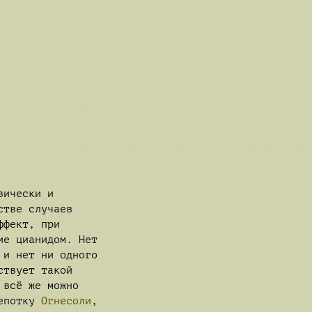
зически и
стве случаев
ффект, при
ие цианидом. Нет
 и нет ни одного
ствует такой
 всё же можно
щепотку
Огнесоли
,