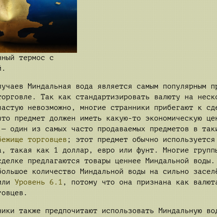
нный термос с
й.
лучаев Миндальная вода является самым популярным п
торговле. Так как стандартизировать валюту на неск
частую невозможно, многие странники прибегают к сд
что предмет должен иметь какую-то экономическую це
 — один из самых часто продаваемых предметов в так
бежище торговцев
; этот предмет обычно используется
а, такая как 1 доллар, евро или фунт. Многие групп
сделке предлагаются товары ценнее Миндальной воды.
большое количество Миндальной воды на сильно засел
ли
Уровень 6.1
, потому что она признана как валют
говцев.
ники также предпочитают использовать Миндальную во