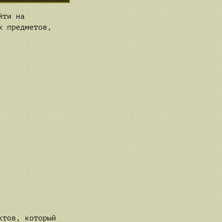
йти на
х предметов,
ктов, который