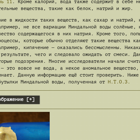
нь 11
. Кроме калорий, вода также содержит в себе н
тельные вещества, такие как белок, натрий и жир.
вие в жидкости таких веществ, как сахар и натрий, 
апример, не все вариации Миндальной воды солёные, 
чество содержащегося в них натрия. Кроме того, поп
роцессы, которые обычно отделяют такие вещества ка
апример, кипячение — оказались бессмысленны. Никак
 результате, чего и следовало ожидать от смеси. Да
торые подозрения. Многие исследователи начали счит
 — это вовсе не вода, а некое аномальное вещество,
инает. Данную информацию ещё стоит проверить. Ниже
бутылки Миндальной воды, полученная от
Н.Т.О.З.
ображение [+]