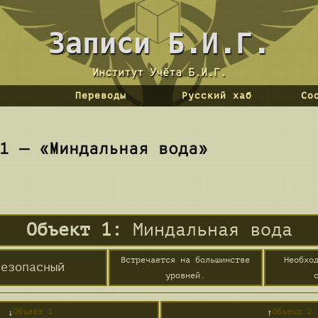
 Backrooms
Вы бывали здесь раньше.
Переводы
Русский хаб
Со
1 — «Миндальная вода»
Объект 1:
Миндальная вода
Встречается на большинстве
Необхо
езопасный
уровней.
↓
Объект 1
↑
Объект 2