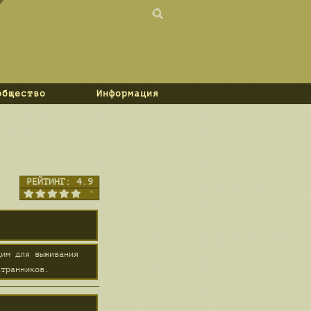
общество
Информация
РЕЙТИНГ:
4.9
дим для выживания
странников.