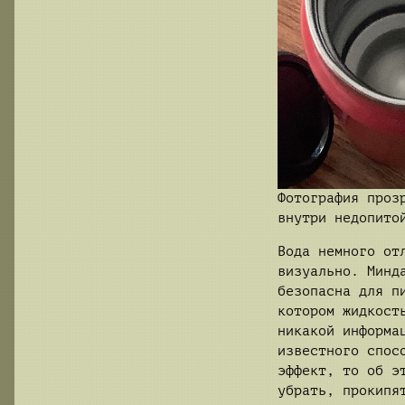
Фотография проз
внутри недопито
Вода немного от
визуально. Минд
безопасна для п
котором жидкост
никакой информа
известного спос
эффект, то об э
убрать, прокипя