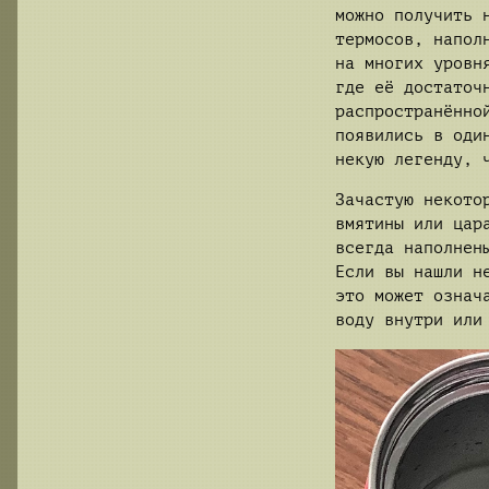
можно получить 
термосов, напол
на многих уровн
где её достаточ
распространённо
появились в оди
некую легенду, 
Зачастую некото
вмятины или цар
всегда наполнен
Если вы нашли н
это может означ
воду внутри или