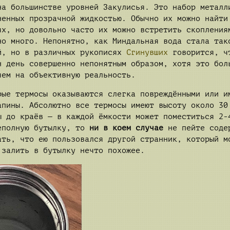
на большинстве уровней Закулисья. Это набор металл
ненных прозрачной жидкостью. Обычно их можно найти
ях, но довольно часто их можно встретить скопления
но много. Непонятно, как Миндальная вода стала так
й, но в различных рукописях
Сгинувших
говорится, ч
н день совершенно непонятным образом, хотя это бол
чем на объективную реальность.
рые термосы оказываются слегка повреждёнными или и
апины. Абсолютно все термосы имеют высоту около 30
ы до краёв — в каждой ёмкости может поместиться 2-
еполную бутылку, то
ни в коем случае
не пейте соде
ать, что ею пользовался другой странник, который м
 залить в бутылку нечто похожее.