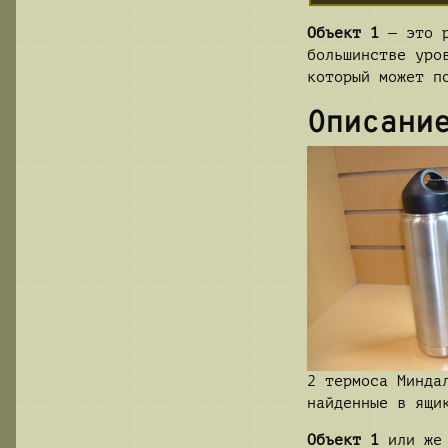
Объект 1
— это р
большинстве уро
который может п
Описани
2 термоса Минда
найденные в ящи
Объект 1
или же 