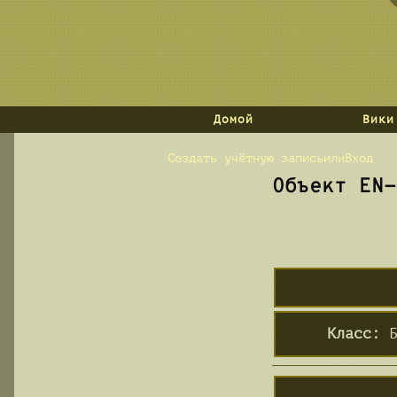
База данных
Домой
Вики
Создать учётную запись
или
Вход
Объект EN-
Класс:
Б