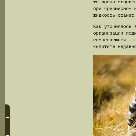
то можно мгнове
при чрезмерном 
жидкость станет
Как уточнялось 
организации под
сомневаешься — 
кипятите недавн