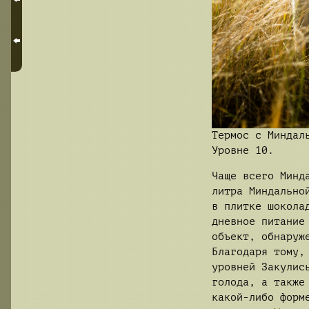
Термос с Миндал
Уровне 10.
Чаще всего Минд
литра Миндально
в плитке шокола
дневное питание
объект, обнару
Благодаря тому,
уровней Закулис
голода, а также
какой-либо форм