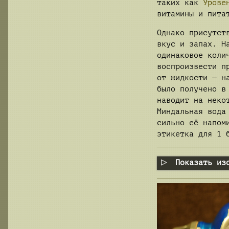
таких как
Урове
витамины и пита
Однако присутст
вкус и запах. Н
одинаковое коли
воспроизвести п
от жидкости — н
было получено в
наводит на неко
Миндальная вода
сильно её напом
этикетка для 1 
Показать из