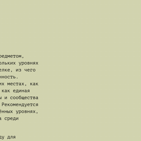
редметом,
ольких уровнях
елке, из чего
нность.
их местах, как
 как единая
ы и сообщества
 Рекомендуется
ённых уровнях,
а среди
ду для