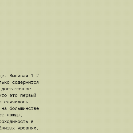
ще. Выпивая 1-2
лько содержится
 достаточное
что это первый
о случилось.
 на большинстве
от жажды,
обходимость в
бжитых уровнях,