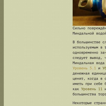
Сильно повреждё
Миндальной водо
В большинстве с
используемым в 
одновременно за
следует вывод, 
Миндальная вода
Уровень 5.1
и
У
денежная единиц
ценят, когда в 
иметь при себе 
как
Уровень 11
и
большинства тор
Некоторые стран