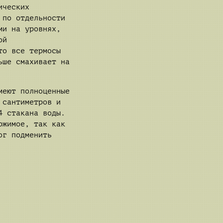
ических
 по отдельности
ми на уровнях,
ой
то все термосы
ьше смахивает на
меют полноценные
 сантиметров и
4 стакана воды.
ржимое, так как
ог подменить