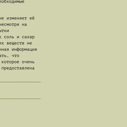
еобходимые
не изменяет её
несмотря на
ытки
к соль и сахар
их веществ не
нная информация
ать, что
 которое очень
 предоставлена