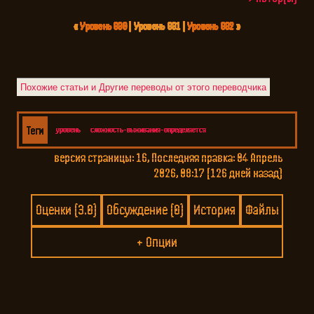
«
Уровень 830
| Уровень 831 |
Уровень 832
»
уровень
сложность-выживания-определяется
версия страницы: 16, Последняя правка:
04 Апрель
2026, 08:17 (126 дней назад)
Оценки
(
3.0
)
Обсуждение
(
0
)
История
Файлы
+
Опции