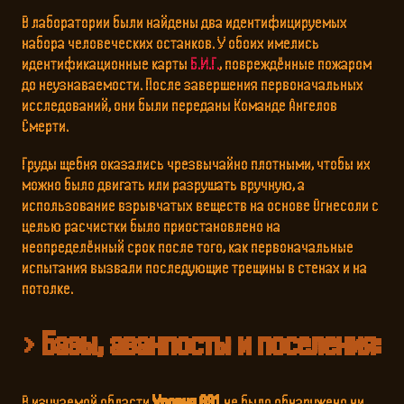
В лаборатории были найдены два идентифицируемых
набора человеческих останков. У обоих имелись
идентификационные карты
Б.И.Г.
, повреждённые пожаром
до неузнаваемости. После завершения первоначальных
исследований, они были переданы Команде Ангелов
Смерти.
Груды щебня оказались чрезвычайно плотными, чтобы их
можно было двигать или разрушать вручную, а
использование взрывчатых веществ на основе Огнесоли с
целью расчистки было приостановлено на
неопределённый срок после того, как первоначальные
испытания вызвали последующие трещины в стенах и на
потолке.
Базы, аванпосты и поселения:
В изучаемой области
Уровня 831
не было обнаружено ни