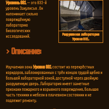
Уровень 831
— это 832-й
уровень Закулисья . Он
напоминает сильно
повреждённую
лабораторию
биологических
Разрушенная лаборатория
исследований.
Уровня 831
.
Описание:
Изучаемая зона
Уровня 831
состоит из перекрёстных
коридоров, заблокированных с трёх концов грудой щебня и
большой лабораторной зоной, доступной через двойную
разрушенную дверь. Лаборатория имеет заметные
признаки пожарного и взрывного повреждения, большая
часть техники и мебели в плачевном состоянии и не
подлежит ремонту.