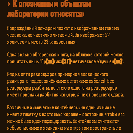
К опознанным объектам
лаборатории относятся:
Повреждённый пожаром плакат с изображением генома
человека, но частично читаемый. Он изображает 27
хромосом вместо 23-х известных.
Одна сильно обгоревшая книга, на обложке которой можно
прочитать лишь "Пр
[ак]
тика
[1 Г]
енетическое Улучшен
[ие]
".
Ряд из пяти резервуаров примерно человеческого
размера, с подсоединёнными остатками кабелей. Все
резервуары разбиты, но стекло одного из резервуаров
имеет признаки разбития изнутри, а не от внешнего удара.
Различные химические контейнеры; ни один из них не
имеет этикетку в настолько хорошем состоянии, чтобы его
можно было идентифицировать. Контейнеры считаются
небезопасными к хранению на открытом пространстве и