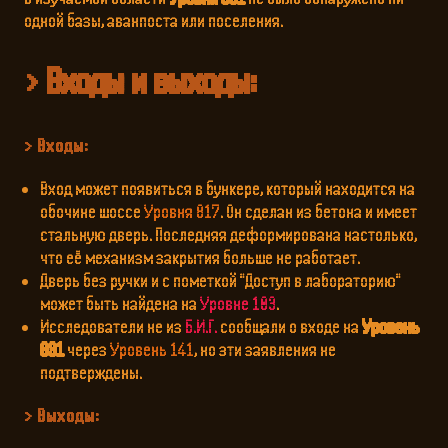
одной базы, аванпоста или поселения.
Входы и выходы:
Входы:
Вход может появиться в бункере, который находится на
обочине шоссе
Уровня 817
. Он сделан из бетона и имеет
стальную дверь. Последняя деформирована настолько,
что её механизм закрытия больше не работает.
Дверь без ручки и с пометкой "Доступ в лабораторию"
может быть найдена на
Уровне 103
.
Исследователи не из
Б.И.Г.
сообщали о входе на
Уровень
831
через
Уровень 141
, но эти заявления не
подтверждены.
Выходы: