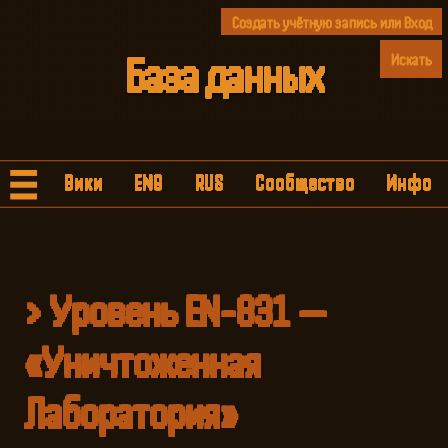
Создать учётную запись
или
Вход
База
данных
Вы бывали здесь раньше.
Backrooms
≡
Вики
ENG
RUS
Сообщество
Инфо
Уровень EN-831 —
«Уничтоженная
Лаборатория»