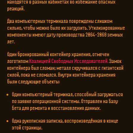
находятся в разных кабинетах во избежание опасных
реакций.
Два компьютерных терминала повреждены слишком
сильно, чтобы можно было их загрузить. Утилизированные
компоненты имеют дату производства 2064-2068 земных
лет.
Один бронированный контейнер хранения, отмечен
логотипом
Коалицией Свободных Исследователей.
Замок
контейнера был сломан; металл скручивался с гигантской
силой, пока не сломался. Внутри контейнера хранения
были следующие объекты:
Один компьютерный терминал, способный загружаться
по заявке операционной системы. Отправлен на Базу
Бета для ремонта и восстановления данных.
Одна рукописная записка, воспроизведённая в конце
этой страницы.