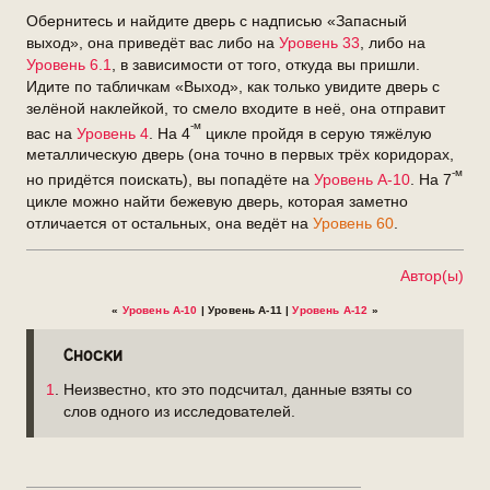
Обернитесь и найдите дверь с надписью «Запасный
выход», она приведёт вас либо на
Уровень 33
, либо на
Уровень 6.1
, в зависимости от того, откуда вы пришли.
Идите по табличкам «Выход», как только увидите дверь с
зелёной наклейкой, то смело входите в неё, она отправит
-м
вас на
Уровень 4
. На 4
цикле пройдя в серую тяжёлую
металлическую дверь (она точно в первых трёх коридорах,
-м
но придётся поискать), вы попадёте на
Уровень А-10
. На 7
цикле можно найти бежевую дверь, которая заметно
отличается от остальных, она ведёт на
Уровень 60
.
Автор(ы)
«
Уровень A-10
| Уровень A-11 |
Уровень A-12
»
Сноски
1
. Неизвестно, кто это подсчитал, данные взяты со
слов одного из исследователей.