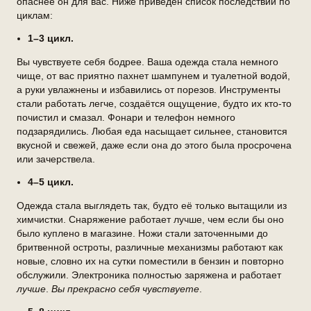
опаснее он для вас. Ниже приведён список последствий по
циклам:
1–3 цикл.
Вы чувствуете себя бодрее. Ваша одежда стала немного
чище, от вас приятно пахнет шампунем и туалетной водой,
а руки увлажнены и избавились от порезов. Инструменты
стали работать легче, создаётся ощущение, будто их кто-то
почистил и смазал. Фонари и телефон немного
подзарядились. Любая еда насыщает сильнее, становится
вкусной и свежей, даже если она до этого была просрочена
или зачерствела.
4–5 цикл.
Одежда стала выглядеть так, будто её только вытащили из
химчистки. Снаряжение работает лучше, чем если бы оно
было куплено в магазине. Ножи стали заточенными до
бритвенной остроты, различные механизмы работают как
новые, словно их на сутки поместили в бензин и повторно
обслужили. Электроника полностью заряжена и работает
лучше
.
Вы прекрасно себя чувствуете
.