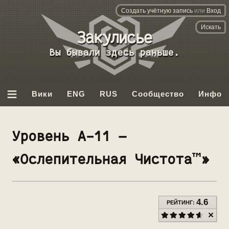
Создать учётную запись
или
Вход
База
данных
Вы бывали здесь раньше.
Backrooms
≡
Вики
ENG
RUS
Сообщество
Инфо
Уровень А-11 —
«Ослепительная Чистота™»
4.6
РЕЙТИНГ: