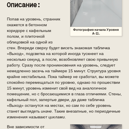
Описание:
Попав на уровень, странник
окажется в бетонном
Фотография начала Уровня
коридоре с кафельным
А-11.
полом, и плиточной
облицовкой на одной из
стен. Впереди сверху будет висеть знакомая табличка
«Выход», подсветка на которой иногда тускнеет на
несколько секунд, а после, возобновляет свою привычную
работу. Сразу после проникновения на уровень, следует
немедленно засечь на таймере 15 минут. Структура уровня
крайне нестабильна. Пока таймер не сработал, вы можете
спокойно перемещаться по уровню, однако по прошествии
15 минут, уровень изменит свой вид на аналогичное
помещение, но с бросающимися в глаза отличиями. Стены,
кафельный пол, запертые двери, да даже табличка
«Выход» останутся на местах, но сам по себе уровень
станет выглядеть
иначе
. Такие внезапные, но периодичные
изменения называют
циклами
.
Вне зависимости от