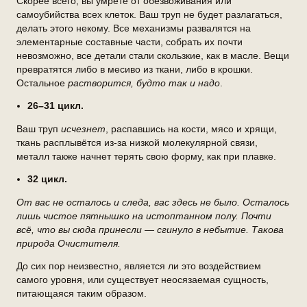
Скорее всего, вы умрёте от обезвоживания или
самоубийства всех клеток. Ваш труп не будет разлагаться,
делать этого некому. Все механизмы развалятся на
элементарные составные части, собрать их почти
невозможно, все детали стали скользкие, как в масле. Вещи
превратятся либо в месиво из ткани, либо в крошки.
Остальное
растворится, будто так и надо
.
26–31 цикл.
Ваш труп
исчезнет
, распавшись на кости, мясо и хрящи,
ткань расплывётся из-за низкой молекулярной связи,
металл также начнет терять свою форму, как при плавке.
32 цикл.
От вас не осталось и следа, вас здесь не было. Осталось
лишь чистое пятнышко на истоптанном полу. Почти
всё, что вы сюда принесли — сгинуло в небытие. Такова
природа Очистителя.
До сих пор неизвестно, является ли это воздействием
самого уровня, или существует неосязаемая сущность,
питающаяся таким образом.