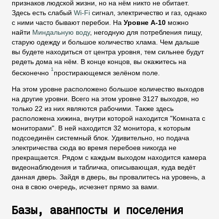
признаков людской жизни, но на нём никто не обитает.
Здесь есть слабый
Wi-Fi
сигнал, электричество и газ, однако
с ними часто бывают перебои. На
Уровне А-10
можно
найти
Миндальную воду
, негодную для потребления пищу,
старую одежду и большое количество хлама. Чем дальше
вы будете находиться от центра уровня, тем сильнее будут
редеть дома на нём. В конце концов, вы окажитесь на
1
бесконечно
простирающемся зелёном поле.
На этом уровне расположено большое количество выходов
на другие уровни. Всего на этом уровне 3127 выходов, но
только 22 из них являются рабочими. Также здесь
расположена хижина, внутри которой находится "Комната с
мониторами". В ней находится 32 монитора, к которым
подсоединён системный блок. Удивительно, но подача
электричества сюда во время перебоев никогда не
прекращается. Рядом с каждым выходом находится камера
видеонаблюдения и табличка, описывающая, куда ведёт
данная дверь. Зайдя в дверь, вы провалитесь на уровень, а
она в свою очередь, исчезнет прямо за вами.
Базы, аванпосты и поселения