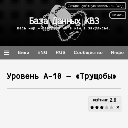
Создать учётную запись
или
Вход
База данных
Backrooms
Вы бывали здесь раньше.
≡
Вики
ENG
RUS
Сообщество
Инфо
Уровень А-10 — «Трущобы»
2.9
РЕЙТИНГ: