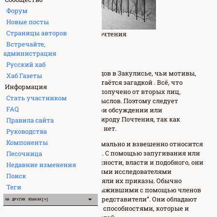
Форум
Новые посты
Страницы авторов
Фото неизвестного члена Почтения
на Уровне -5
Встречайте,
администрация
Описание
Русский хаб
Почтение
— группа индивидов в Закулисье, чьи мотивы,
Хаб Газеты
местоположение и число остаётся загадкой . Всё, что
Информация
известно о Почтении, было получено от вторых лиц,
Стать участником
инсайдерских утечек и домыслов. Поэтому следует
FAQ
соблюдать сдержанность при обсуждении или
выдвижении теорий про природу Почтения, так как
Правила сайта
фактических данных почти нет.
Руководства
Компоненты
Почтение чрезвычайно формально и взвешенно относится
к своим целям и действиям. С помощью запугивания или
Песочница
обещания богатства, безопасности, власти и подобного, они
Недавние изменения
манипулировали несколькими исследователями
Поиск
Закулисья, чтобы те исполняли их приказы. Обычно
Теги
Почтение контактирует с выжившими с помощью членов
группы, известными как "Представители”. Они обладают
НА ДРУГИХ ЯЗЫКАХ[+]
различными аномальными способностями, которые и