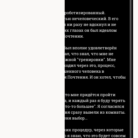
одним из их лидеров.
Я бы описал его словом … роботизированный.
Нечеловеческий, полностью нечеловеческий. В его
голосе не было эмоций, он ни разу не вдохнул и не
моргнул. Мне кажется, в их глазах он был идеалом
того, что должно быть в Почтении.
Он говорил о многом. Он был вполне удовлетворён
моим успехом, но он сказал, что знал, что мне не
достичь большего без должной "тренировки". Мне
сказали, что каждый проходил через это, процесс,
оборачивающий несовершенного человека в
истинного Представителя Почтения. И он хотел, чтобы
я прошёл через это....
Он предупреждал меня, что мне придётся пройти
тренировку несколько раз, и каждый раз я буду терять
частичку себя, обретая "что-то большее". Я согласился
с его предложением, и меня сразу вывели из комнаты.
Даже не знаю, был ли у меня выбор...
Пока они не начали никаких процедур, через которые
мне предстоит пройти, но я знаю, что это будет совсем