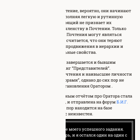
частично известна.
Когда кто-то вступает в Почтение, вероятно, они начинают
своего рода инициацию, выполняя легкую и рутинную
работу, пока кто-то вышестоящий не признает их
готовыми к полноценному членству в Почтении. Только
новоприбывшие участники Почтения могут являться
обычными людьми, так как считается, что они теряют
свою человечность по мере продвижения в иерархии и
обретают все новые аномальные свойства.
В конце концов, инициация завершается и бывшим
исследователям вручают ранг “Представителей”.
Предполагаемые лидеры Почтения и наивысшие личности
в иерархии прозваны “Ораторами”, однако до сих пор не
известны требования для становления Оратором .
Первым задокументированным отчётом про Оратора стала
запись дезертира Почтения, и отправлена на форум
Б.И.Г.
Этот дезертир может до сих пор находится на базе
Почтения, так как его статус неизвестен.
Я был вызван в офис после моего успешного задания.
Они закрыли за мной дверь, и я остался один на один с