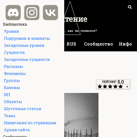
База данных Backrooms
Вы бывали здесь раньше.
Библиотека
Уровни
Подуровни и комнаты
≡
Вики
ENG
RUS
Сообщество
Инфо
Загадочные уровни
Сущности
Загадочные сущности
Рассказы
Почтение
Феномены
Группы
5.0
РЕЙТИНГ:
Каноны
ИП
Объекты
Шуточные статьи
Темы
Навигация по страницам
Архив сайта
Сообщество