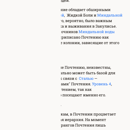
отличают их от обычных людей.
Также считается, что Почтение обладает обширными
запасами
Уровневых ключей
, Жидкой Боли и
Миндальной
воды
в их распоряжении, что, вероятно, было важным
инструментом для их успеха и выживания в Закулисье.
Отравление нескольких источников
Миндальной воды
Жидкой болью было также приписано Почтению как
попытка уничтожить целые колонии, зависящие от этого
ресурса.
Территория
Территории, принадлежащие Почтению, неизвестны,
однако
Уровень -15
потенциально может быть базой для
операций Почтения из-за их связи с
Сталью
—
предполагаемыми "Торговцами" Почтения.
Уровень 4
,
вероятно, тoже связан с Почтением, так как
"Представители" чаще всего посещают именно его.
Иерархическая система
Судя по инсайдерским утечкам, в Почтении процветает
своего рода демократическая иерархия. На момент
написания статьи, система рангов Почтения лишь