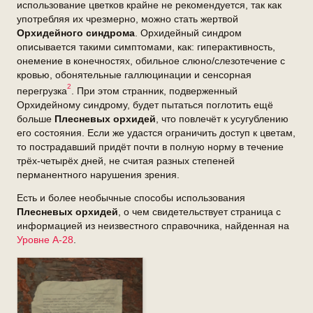
использование цветков крайне не рекомендуется, так как
употребляя их чрезмерно, можно стать жертвой
Орхидейного синдрома
. Орхидейный синдром
описывается такими симптомами, как: гиперактивность,
онемение в конечностях, обильное слюно/слезотечение с
кровью, обонятельные галлюцинации и сенсорная
2
перегрузка
. При этом странник, подверженный
Орхидейному синдрому, будет пытаться поглотить ещё
больше
Плесневых орхидей
, что повлечёт к усугублению
его состояния. Если же удастся ограничить доступ к цветам,
то пострадавший придёт почти в полную норму в течение
трёх-четырёх дней, не считая разных степеней
перманентного нарушения зрения.
Есть и более необычные способы использования
Плесневых орхидей
, о чем свидетельствует страница с
информацией из неизвестного справочника, найденная на
Уровне А-28
.