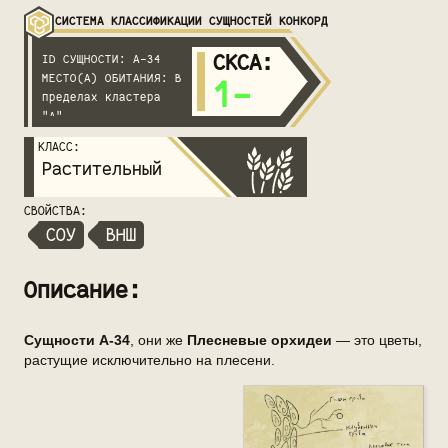
СИСТЕМА КЛАССИФИКАЦИИ СУЩНОСТЕЙ КОНКОРД
СКСА
:
ID СУЩНОСТИ: А-34
МЕСТО(А) ОБИТАНИЯ: В
1-
пределах кластера
"А"
КЛАСС:
Растительный
СВОЙСТВА:
СОУ
ВНШ
Описание:
Сущности А-34
, они же
Плесневые орхидеи
— это цветы,
растущие исключительно на плесени.