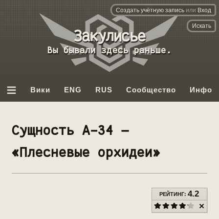
Создать учётную запись
или
Вход
База
данных
Вы бывали здесь раньше.
Backrooms
≡
Вики
ENG
RUS
Сообщество
Инфо
Сущность A-34 —
«Плесневые орхидеи»
4.2
РЕЙТИНГ: