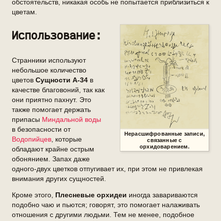
обстоятельств, никакая особь не попытается приблизиться к
цветам.
Использование:
Странники используют
небольшое количество
цветов
Сущности А-34
в
качестве благовоний, так как
они приятно пахнут. Это
также помогает держать
припасы
Миндальной воды
в безопасности от
Нерасшифрованные записи,
Водопийцев
, которые
связанные с
орхидоварением.
обладают крайне острым
обонянием. Запах даже
одного-двух цветков отпугивает их, при этом не привлекая
внимания других сущностей.
Кроме этого,
Плесневые орхидеи
иногда завариваются
подобно чаю и пьются; говорят, это помогает налаживать
отношения с другими людьми. Тем не менее, подобное