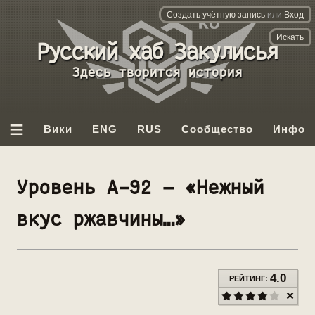
Создать учётную запись
или
Вход
База данных
Backrooms
Вы бывали здесь раньше.
≡
Вики
ENG
RUS
Сообщество
Инфо
Уровень А-92 — «Нежный
вкус ржавчины…»
4.0
РЕЙТИНГ: