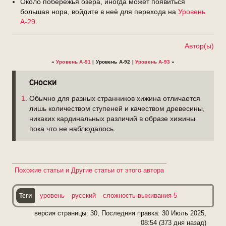
Около побережья озера, иногда может появиться
большая нора, войдите в неё для перехода на
Уровень
А-29
.
Автор(ы)
«
Уровень А-91
| Уровень А-92 |
Уровень А-93
»
Сноски
1
. Обычно для разных странников хижина отличается
лишь количеством ступеней и качеством древесины,
никаких кардинальных различий в образе хижины
пока что не наблюдалось.
уровень
русский
сложность-выживания-5
версия страницы: 30, Последняя правка:
30 Июль 2025,
08:54 (373 дня назад)