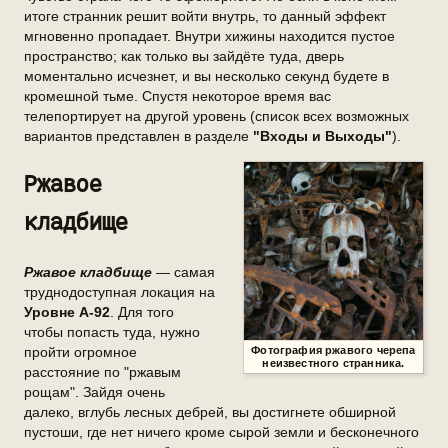
итоге странник решит войти внутрь, то данный эффект
мгновенно пропадает. Внутри хижины находится пустое
пространство; как только вы зайдёте туда, дверь
моментально исчезнет, и вы несколько секунд будете в
кромешной тьме. Спустя некоторое время вас
телепортирует на другой уровень (список всех возможных
вариантов представлен в разделе
"Входы и Выходы"
).
Ржавое
кладбище
Ржавое кладбище
— самая
труднодоступная локация на
Уровне А-92
. Для того
чтобы попасть туда, нужно
Фотография ржавого черепа
пройти огромное
неизвестного странника.
расстояние по "ржавым
рощам". Зайдя очень
далеко, вглубь лесных дебрей, вы достигнете обширной
пустоши, где нет ничего кроме сырой земли и бесконечного