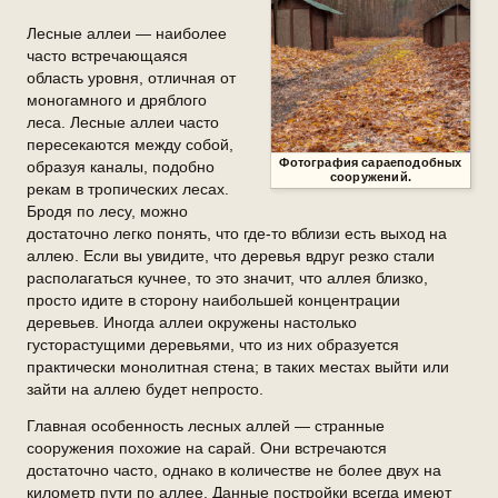
Лесные аллеи — наиболее
часто встречающаяся
область уровня, отличная от
моногамного и дряблого
леса. Лесные аллеи часто
пересекаются между собой,
Фотография сараеподобных
образуя каналы, подобно
сооружений.
рекам в тропических лесах.
Бродя по лесу, можно
достаточно легко понять, что где-то вблизи есть выход на
аллею. Если вы увидите, что деревья вдруг резко стали
располагаться кучнее, то это значит, что аллея близко,
просто идите в сторону наибольшей концентрации
деревьев. Иногда аллеи окружены настолько
густорастущими деревьями, что из них образуется
практически монолитная стена; в таких местах выйти или
зайти на аллею будет непросто.
Главная особенность лесных аллей — странные
сооружения похожие на сарай. Они встречаются
достаточно часто, однако в количестве не более двух на
километр пути по аллее. Данные постройки всегда имеют