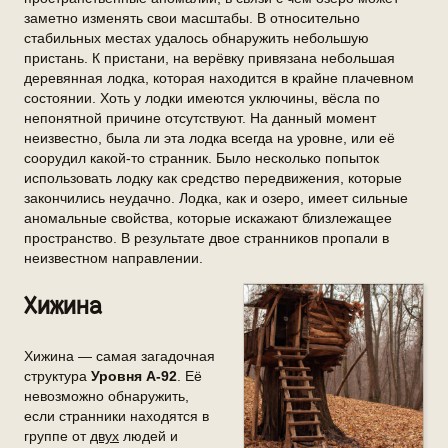
заметно изменять свои масштабы. В относительно
стабильных местах удалось обнаружить небольшую
пристань. К пристани, на верёвку привязана небольшая
деревянная лодка, которая находится в крайне плачевном
состоянии. Хоть у лодки имеются уключины, вёсла по
непонятной причине отсутствуют. На данный момент
неизвестно, была ли эта лодка всегда на уровне, или её
соорудил какой-то странник. Было несколько попыток
использовать лодку как средство передвижения, которые
закончились неудачно. Лодка, как и озеро, имеет сильные
аномальные свойства, которые искажают близлежащее
пространство. В результате двое странников пропали в
неизвестном направлении.
Хижина
Хижина — самая загадочная
структура
Уровня А-92
. Её
невозможно обнаружить,
если странники находятся в
группе от
двух
людей и