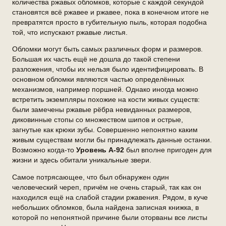
количества ржавых обломков, которые с каждой секундой
становятся всё ржавее и ржавее, пока в конечном итоге не
превратятся просто в губительную пыль, которая подобна
той, что испускают ржавые листья.
Обломки могут быть самых различных форм и размеров.
Большая их часть ещё не дошла до такой степени
разложения, чтобы их нельзя было идентифицировать. В
основном обломки являются частью определённых
механизмов, например поршней. Однако иногда можно
встретить экземпляры похожие на кости живых существ:
были замечены ржавые рёбра невиданных размеров,
диковинные стопы со множеством шипов и острые,
загнутые как крюки зубы. Совершенно непонятно каким
живым существам могли бы принадлежать данные останки.
Возможно когда-то
Уровень А-92
был вполне пригоден для
жизни и здесь обитали уникальные звери.
Самое потрясающее, что был обнаружен один
человеческий череп, причём не очень старый, так как он
находился ещё на слабой стадии ржавения. Рядом, в куче
небольших обломков, была найдена записная книжка, в
которой по непонятной причине были оторваны все листы