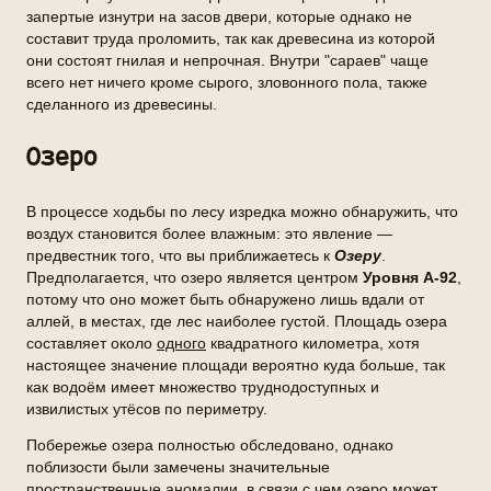
запертые изнутри на засов двери, которые однако не
составит труда проломить, так как древесина из которой
они состоят гнилая и непрочная. Внутри "сараев" чаще
всего нет ничего кроме сырого, зловонного пола, также
сделанного из древесины.
Озеро
В процессе ходьбы по лесу изредка можно обнаружить, что
воздух становится более влажным: это явление —
предвестник того, что вы приближаетесь к
Озеру
.
Предполагается, что озеро является центром
Уровня А-92
,
потому что оно может быть обнаружено лишь вдали от
аллей, в местах, где лес наиболее густой. Площадь озера
составляет около
одного
квадратного километра, хотя
настоящее значение площади вероятно куда больше, так
как водоём имеет множество труднодоступных и
извилистых утёсов по периметру.
Побережье озера полностью обследовано, однако
поблизости были замечены значительные
пространственные аномалии, в связи с чем озеро может