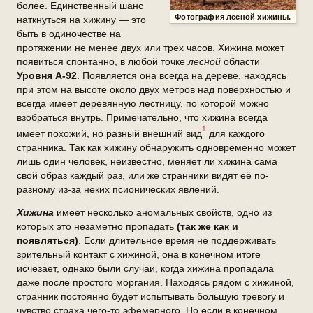
более. Единственный шанс
Фотография лесной хижины.
наткнуться на хижину — это
быть в одиночестве на
протяжении не менее двух или трёх часов. Хижина может
появиться спонтанно, в любой точке
лесной
области
Уровня А-92
. Появляется она всегда на дереве, находясь
при этом на высоте около
двух
метров над поверхностью и
всегда имеет деревянную лестницу, по которой можно
взобраться внутрь. Примечательно, что хижина всегда
1
имеет похожий, но разный внешний вид
для каждого
странника. Так как хижину обнаружить одновременно может
лишь один человек, неизвестно, меняет ли хижина сама
свой образ каждый раз, или же странники видят её по-
разному из-за неких псионических явлений.
Хижина
имеет несколько аномальных свойств, одно из
которых это незаметно пропадать
(так же как и
появляться)
. Если длительное время не поддерживать
зрительный контакт с хижиной, она в конечном итоге
исчезает, однако были случаи, когда хижина пропадала
даже после простого моргания. Находясь рядом с хижиной,
странник постоянно будет испытывать большую тревогу и
чувство страха чего-то эфемерного. Но если в конечном