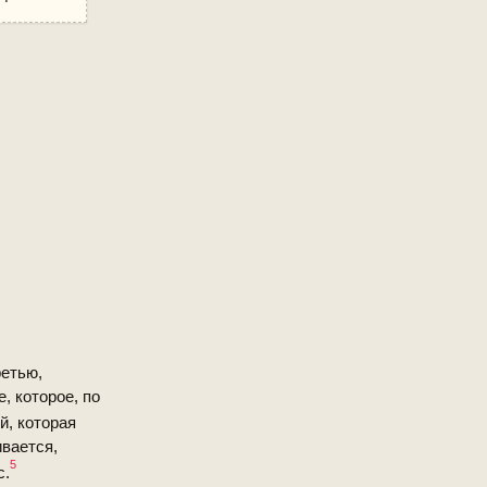
ретью,
, которое, по
й, которая
ивается,
5
с.