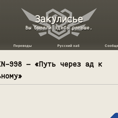
База
данных
Вы бывали здесь раньше.
Backrooms
Переводы
Русский хаб
Сообщ
EN-998 — «Путь через ад к
ьному»