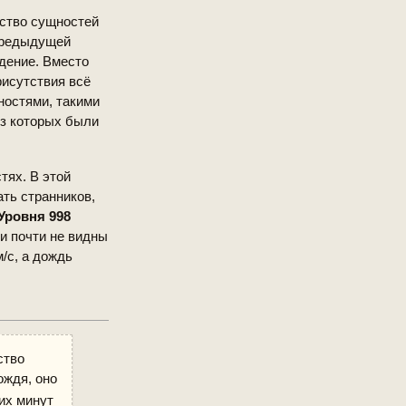
ество сущностей
предыдущей
дение. Вместо
рисутствия всё
ностями, такими
из которых были
тях. В этой
ть странников,
Уровня 998
и почти не видны
/с, а дождь
ство
ождя, оно
их минут