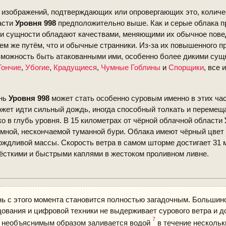
 изображений, подтверждающих или опровергающих это, колич
асти
Уровня 998
предположительно выше. Как и серые облака 
ти сущности обладают качествами, меняющими их обычное пове
тем же путём, что и обычные странники. Из-за их повышенного п
можность быть атакованными ими, особенно более дикими сущ
Гончие
,
Убогие
,
Крадущиеся
,
Чумные Гоблины
и
Спорщики
, все 
ень
Уровня 998
может стать особенно суровым именно в этих час
жет идти сильный дождь, иногда способный толкать и перемеща
о в глубь уровня. В 15 километрах от чёрной облачной области
омной, нескончаемой туманной бури. Облака имеют чёрный цвет 
дождливой массы. Скорость ветра в самом шторме достигает 31 м
ёсткими и быстрыми каплями в жестоком проливном ливне.
ь с этого момента становится полностью загадочным. Большин
ования и цифровой техники не выдерживает сурового ветра и д
7
и необъяснимым образом заливается водой
в течение нескольк