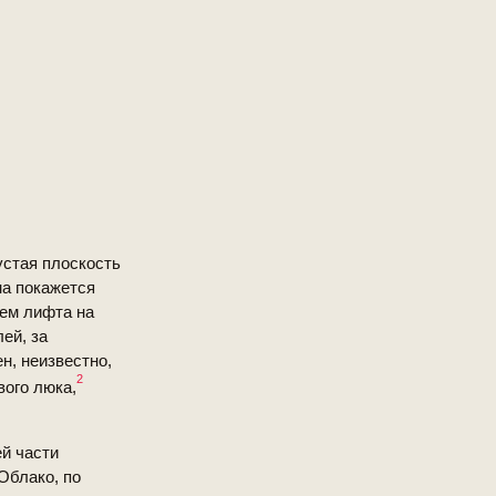
устая плоскость
на покажется
ием лифта на
ей, за
н, неизвестно,
2
вого люка,
й части
Облако, по