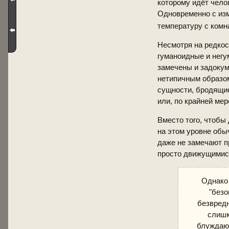
которому идёт челов
Одновременно с изм
температуру с ком
Несмотря на редкос
гуманоидные и нег
замечены и задокум
нетипичным образом
сущности, бродящи
или, по крайней ме
Вместо того, чтобы
на этом уровне обы
даже не замечают п
просто движущимися
Однако 
"безо
безвред
слишк
блуждающ