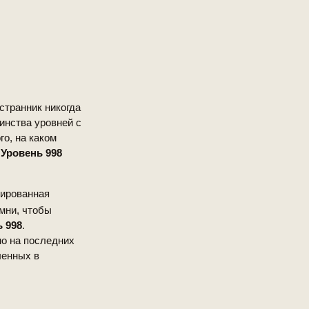
 странник никогда
инства уровней с
го, на каком
а
Уровень 998
рированная
мни, чтобы
 998
.
 но на последних
ленных в