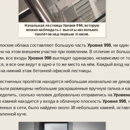
Начальная лестница
Уровня 998
, которую
можно наблюдать с высоты нескольких
пролётов над первым этажом.
плоские облака составляют большую часть
Уровня 998
, ни один
но на этом внешнем участке при появлении. В отличие от больш
ми, все входы
Уровня 998
выглядят одинаково, независимо от то
я, и все они ведут в одно и то же место на нём. Каждый вход н
 на нижний этаж бетонной офисной лестницы.
естничных пролётов находится небольшая изначально не деко
ыли размещены небольшие раскрашенные вручную галька и ка
еделить, сколько человек добровольно отправились на
Уровень
о камней находится у входа в облачную плоскость
Уровня 998
,
енных в сети, было найдено около 38 небольших камней, остав
аленной куче.