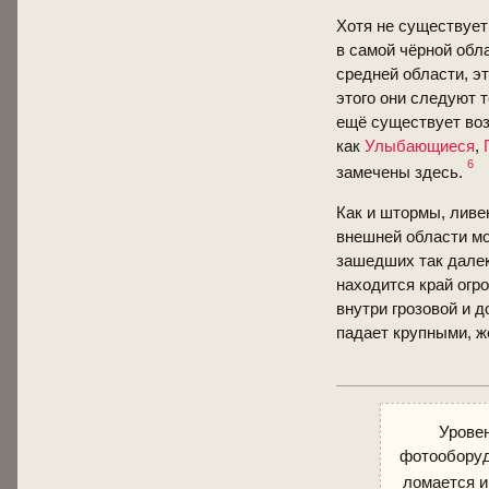
Хотя не существует
в самой чёрной обл
средней области, э
этого они следуют 
ещё существует воз
как
Улыбающиеся
,
6
замечены здесь.
Как и штормы, лив
внешней области мо
зашедших так далек
находится край огр
внутри грозовой и 
падает крупными, ж
Уровен
фотооборуд
ломается 