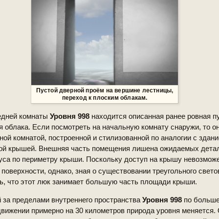
Пустой дверной проём на вершине лестницы,
переход к плоским облакам.
едней комнаты
Уровня 998
находится описанная ранее ровная п
 облака. Если посмотреть на начальную комнату снаружи, то о
ной комнатой, построенной и стилизованной по аналогии с здан
кой крышей. Внешняя часть помещения лишена ожидаемых детал
са по периметру крыши. Поскольку доступ на крышу невозможе
 поверхности, однако, зная о существовании треугольного свето
, что этот люк занимает большую часть площади крыши.
 за пределами внутреннего пространства
Уровня 998
по больше
движении примерно на 30 километров природа уровня меняется. 