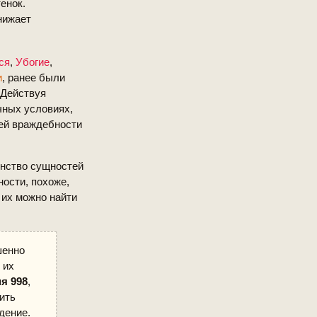
енок.
нижает
ся
,
Убогие
,
и
, ранее были
 Действуя
чных условиях,
ней враждебности
инство сущностей
ности, похоже,
 их можно найти
шенно
 их
я 998
,
ить
дение.