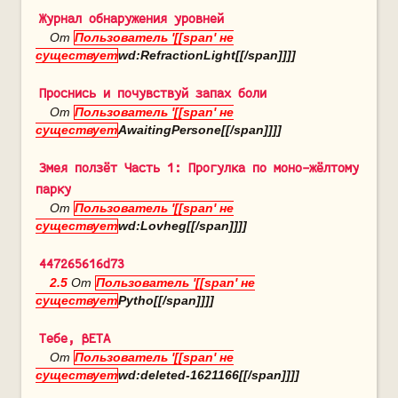
Журнал обнаружения уровней
От
Пользователь '[[span' не
существует
wd:RefractionLight[[/span]]]]
Проснись и почувствуй запах боли
От
Пользователь '[[span' не
существует
AwaitingPersone[[/span]]]]
Змея ползёт Часть 1: Прогулка по моно-жёлтому
парку
От
Пользователь '[[span' не
существует
wd:Lovheg[[/span]]]]
447265616d73
2.5
От
Пользователь '[[span' не
существует
Pytho[[/span]]]]
Тебе, βЕТА
От
Пользователь '[[span' не
существует
wd:deleted-1621166[[/span]]]]