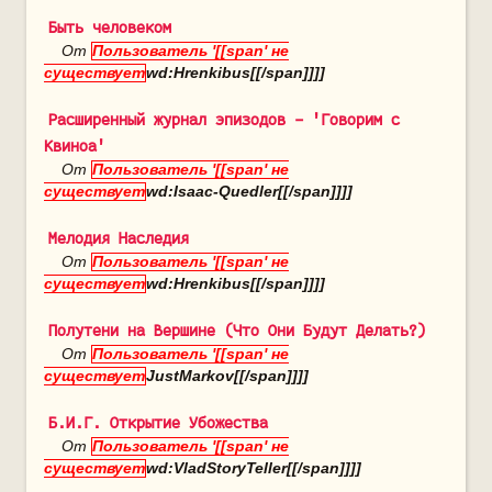
Быть человеком
От
Пользователь '[[span' не
существует
wd:Hrenkibus[[/span]]]]
Расширенный журнал эпизодов - 'Говорим с
Квиноа'
От
Пользователь '[[span' не
существует
wd:Isaac-Quedler[[/span]]]]
Мелодия Наследия
От
Пользователь '[[span' не
существует
wd:Hrenkibus[[/span]]]]
Полутени на Вершине (Что Они Будут Делать?)
От
Пользователь '[[span' не
существует
JustMarkov[[/span]]]]
Б.И.Г. Открытие Убожества
От
Пользователь '[[span' не
существует
wd:VladStoryTeller[[/span]]]]