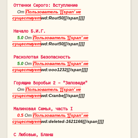
Оттенки Серого: Вступление
От
Пользователь '[[span' не
существует
wd:Rout50[[/span]]]]
Начало Б.И.Г.
5.0
От
Пользователь '[[span' не
существует
wd:Rout50[[/span]]]]
Расколотая Безопасность
5.0
От
Пользователь '[[span' не
существует
wd:ooo1232[[/span]]]]
Горящие Воробьи 2 - "Заповеди"
От
Пользователь '[[span' не
существует
wd:Cranbe[[/span]]]]
Малиновая Семья, часть I
0.5
От
Пользователь '[[span' не
существует
wd:deleted-1621166[[/span]]]]
С Любовью, Бланш