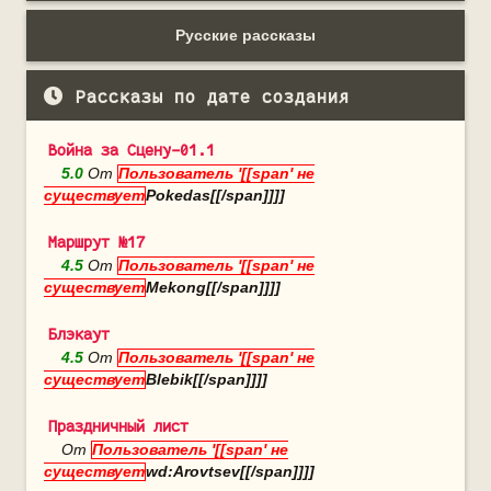
Русские рассказы
Рассказы по дате создания
Война за Сцену-01.1
5.0
От
Пользователь '[[span' не
существует
Pokedas[[/span]]]]
Маршрут №17
4.5
От
Пользователь '[[span' не
существует
Mekong[[/span]]]]
Блэкаут
4.5
От
Пользователь '[[span' не
существует
Blebik[[/span]]]]
Праздничный лист
От
Пользователь '[[span' не
существует
wd:Arovtsev[[/span]]]]